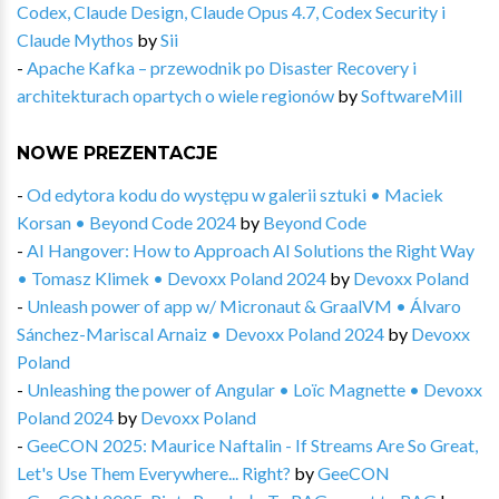
Codex, Claude Design, Claude Opus 4.7, Codex Security i
Claude Mythos
by
Sii
-
Apache Kafka – przewodnik po Disaster Recovery i
architekturach opartych o wiele regionów
by
SoftwareMill
NOWE PREZENTACJE
-
Od edytora kodu do występu w galerii sztuki • Maciek
Korsan • Beyond Code 2024
by
Beyond Code
-
AI Hangover: How to Approach AI Solutions the Right Way
• Tomasz Klimek • Devoxx Poland 2024
by
Devoxx Poland
-
Unleash power of app w/ Micronaut & GraalVM • Álvaro
Sánchez-Mariscal Arnaiz • Devoxx Poland 2024
by
Devoxx
Poland
-
Unleashing the power of Angular • Loïc Magnette • Devoxx
Poland 2024
by
Devoxx Poland
-
GeeCON 2025: Maurice Naftalin - If Streams Are So Great,
Let's Use Them Everywhere... Right?
by
GeeCON