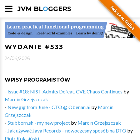
JVM BL
O
GGERS
WYDANIE #533
24/04/2026
WPISY PROGRAMISTÓW
-
Issue #18: NIST Admits Defeat, CVE Chaos Continues
by
Marcin Grzejszczak
-
New gig from June - CTO @ Obenan.ai
by
Marcin
Grzejszczak
-
Stubborn.sh - my new project
by
Marcin Grzejszczak
-
Jak używać Java Records – nowoczesny sposób na DTO
by
Piotr Kolasiński