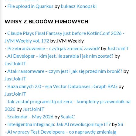
-
File upload in Quarkus
by
Łukasz Konopski
WPISY Z BLOGÓW FIRMOWYCH
-
Claude Plays Final Fantasy just before KotlinConf 2026 -
JVM Weekly vol. 172
by
JVM Weekly
-
Przebranżowienie – czyli jak zmienić zawód?
by
JustJoinIT
-
AI Developer – kim jest, ile zarabia i jak nim zostać?
by
JustJoinIT
-
Atak ransomware – czym jest i jak się przed nim bronić?
by
JustJoinIT
-
Baza danych 2.0 – era Vector Databases i Graph RAG
by
JustJoinIT
-
Jak zostać programistą od zera – kompletny przewodnik na
2026
by
JustJoinIT
-
Scalendar – May 2026
by
ScalaC
-
Inteligentna integracja: Jak AI rewolucjonizuje IT?
by
Sii
-
AI w pracy Test Developera – co naprawdę zmieniają