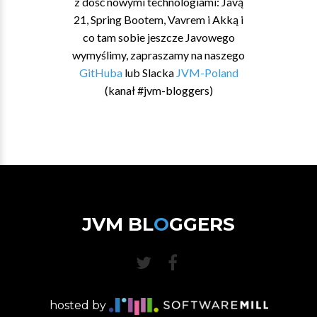
z dość nowymi technologiami: Javą
21, Spring Bootem, Vavrem i Akką i
co tam sobie jeszcze Javowego
wymyślimy, zapraszamy na naszego
GitHuba
lub Slacka
JVM-Poland
(kanał #jvm-bloggers)
JVM BL
O
GGERS
hosted by