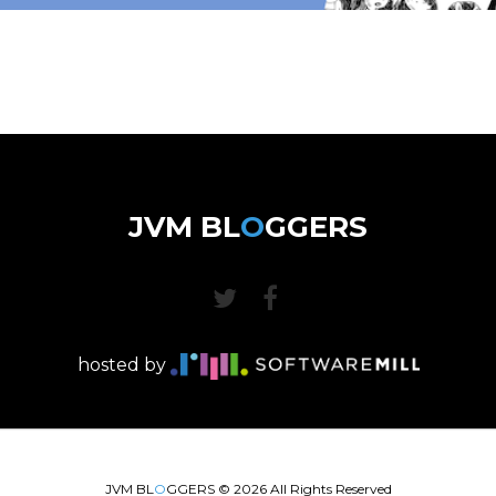
JVM BL
O
GGERS
hosted by
JVM BL
O
GGERS ©
2026
All Rights Reserved