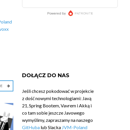
Poland
voxx
DOŁĄCZ DO NAS
IE
Jeśli chcesz pokodować w projekcie
z dość nowymi technologiami: Javą
21, Spring Bootem, Vavrem i Akką i
co tam sobie jeszcze Javowego
wymyślimy, zapraszamy na naszego
GitHuba
lub Slacka
JVM-Poland