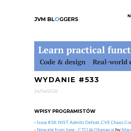
N
JVM BL
O
GGERS
WYDANIE #533
24/04/2026
WPISY PROGRAMISTÓW
-
Issue #18: NIST Admits Defeat, CVE Chaos Co
-
New gig from June - CTO @ Obenan.ai
by
Marc