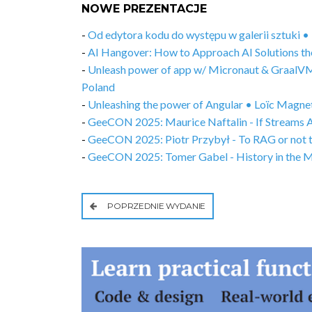
NOWE PREZENTACJE
-
Od edytora kodu do występu w galerii sztuki
-
AI Hangover: How to Approach AI Solutions t
-
Unleash power of app w/ Micronaut & GraalVM
Poland
-
Unleashing the power of Angular • Loïc Magn
-
GeeCON 2025: Maurice Naftalin - If Streams Ar
-
GeeCON 2025: Piotr Przybył - To RAG or not
-
GeeCON 2025: Tomer Gabel - History in the 
POPRZEDNIE WYDANIE