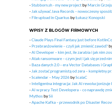
-
Stubborn.sh - my new project
by
Marcin Grzej
-
Jak używać Java Records – nowoczesny sposó
-
File upload in Quarkus
by
Łukasz Konopski
WPISY Z BLOGÓW FIRMOWYCH
-
Claude Plays Final Fantasy just before Kotlin
-
Przebranżowienie – czyli jak zmienić zawód?
b
-
AI Developer – kim jest, ile zarabia i jak nim zo
-
Atak ransomware – czym jest i jak się przed ni
-
Baza danych 2.0 – era Vector Databases i Gra
-
Jak zostać programistą od zera – kompletny p
-
Scalendar – May 2026
by
ScalaC
-
Inteligentna integracja: Jak AI rewolucjonizuje 
-
AI w pracy Test Developera – co naprawdę zmie
Mythos
by
Sii
-
Apache Kafka – przewodnik po Disaster Recove