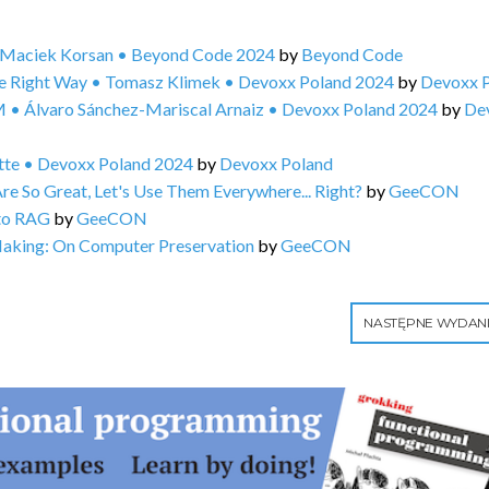
 • Maciek Korsan • Beyond Code 2024
by
Beyond Code
he Right Way • Tomasz Klimek • Devoxx Poland 2024
by
Devoxx 
 • Álvaro Sánchez-Mariscal Arnaiz • Devoxx Poland 2024
by
De
ette • Devoxx Poland 2024
by
Devoxx Poland
e So Great, Let's Use Them Everywhere... Right?
by
GeeCON
 to RAG
by
GeeCON
Making: On Computer Preservation
by
GeeCON
NASTĘPNE WYDAN