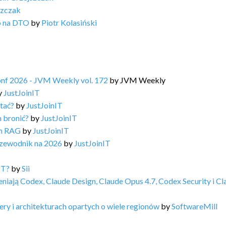
szczak
b na DTO
by
Piotr Kolasiński
Conf 2026 - JVM Weekly vol. 172
by
JVM Weekly
y
JustJoinIT
stać?
by
JustJoinIT
m bronić?
by
JustJoinIT
ph RAG
by
JustJoinIT
rzewodnik na 2026
by
JustJoinIT
IT?
by
Sii
niają Codex, Claude Design, Claude Opus 4.7, Codex Security i Cl
ry i architekturach opartych o wiele regionów
by
SoftwareMill