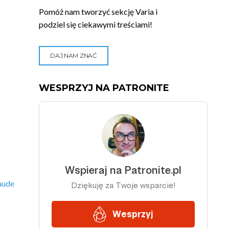
Pomóż nam tworzyć sekcję Varia i
podziel się ciekawymi treściami!
DAJ NAM ZNAĆ
WESPRZYJ NA PATRONITE
aude