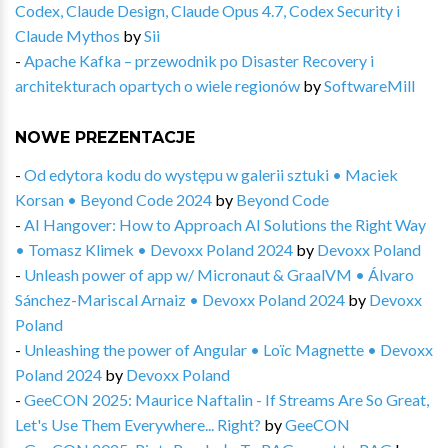
Codex, Claude Design, Claude Opus 4.7, Codex Security i
Claude Mythos
by
Sii
-
Apache Kafka – przewodnik po Disaster Recovery i
architekturach opartych o wiele regionów
by
SoftwareMill
NOWE PREZENTACJE
-
Od edytora kodu do występu w galerii sztuki • Maciek
Korsan • Beyond Code 2024
by
Beyond Code
-
AI Hangover: How to Approach AI Solutions the Right Way
• Tomasz Klimek • Devoxx Poland 2024
by
Devoxx Poland
-
Unleash power of app w/ Micronaut & GraalVM • Álvaro
Sánchez-Mariscal Arnaiz • Devoxx Poland 2024
by
Devoxx
Poland
-
Unleashing the power of Angular • Loïc Magnette • Devoxx
Poland 2024
by
Devoxx Poland
-
GeeCON 2025: Maurice Naftalin - If Streams Are So Great,
Let's Use Them Everywhere... Right?
by
GeeCON