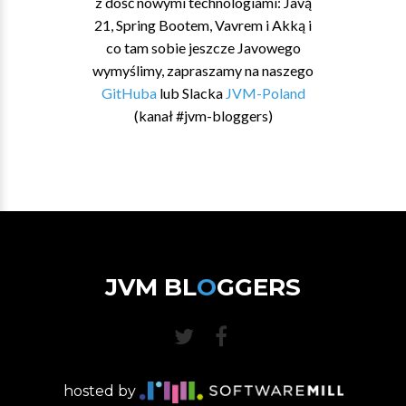
z dość nowymi technologiami: Javą
21, Spring Bootem, Vavrem i Akką i
co tam sobie jeszcze Javowego
wymyślimy, zapraszamy na naszego
GitHuba
lub Slacka
JVM-Poland
(kanał #jvm-bloggers)
JVM BL
O
GGERS
hosted by