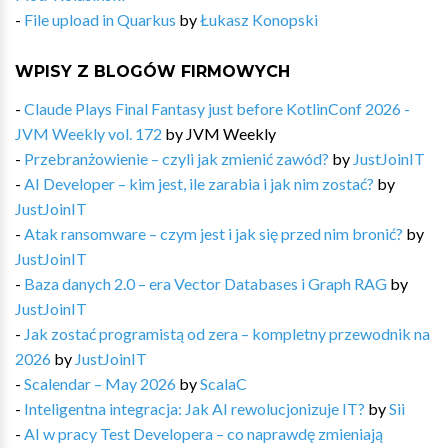
-
File upload in Quarkus
by
Łukasz Konopski
WPISY Z BLOGÓW FIRMOWYCH
-
Claude Plays Final Fantasy just before KotlinConf 2026 -
JVM Weekly vol. 172
by
JVM Weekly
-
Przebranżowienie – czyli jak zmienić zawód?
by
JustJoinIT
-
AI Developer – kim jest, ile zarabia i jak nim zostać?
by
JustJoinIT
-
Atak ransomware – czym jest i jak się przed nim bronić?
by
JustJoinIT
-
Baza danych 2.0 – era Vector Databases i Graph RAG
by
JustJoinIT
-
Jak zostać programistą od zera – kompletny przewodnik na
2026
by
JustJoinIT
-
Scalendar – May 2026
by
ScalaC
-
Inteligentna integracja: Jak AI rewolucjonizuje IT?
by
Sii
-
AI w pracy Test Developera – co naprawdę zmieniają