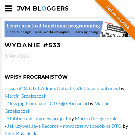
JVM BL
O
GGERS
WYDANIE #533
24/04/2026
WPISY PROGRAMISTÓW
-
Issue #18: NIST Admits Defeat, CVE Chaos Continues
by
Marcin Grzejszczak
-
New gig from June - CTO @ Obenan.ai
by
Marcin
Grzejszczak
-
Stubborn.sh - my new project
by
Marcin Grzejszczak
-
Jak używać Java Records – nowoczesny sposób na DTO
by
Piotr Kolasiński