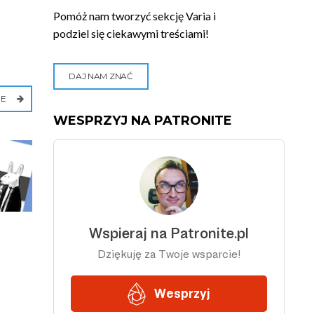
Pomóż nam tworzyć sekcję Varia i
podziel się ciekawymi treściami!
DAJ NAM ZNAĆ
IE
WESPRZYJ NA PATRONITE