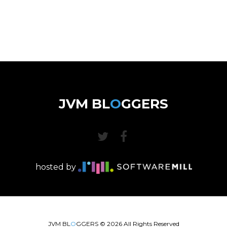
JVM BL
O
GGERS
hosted by
JVM BL
O
GGERS ©
2026
All Rights Reserved