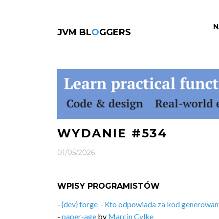
N
JVM BL
O
GGERS
WYDANIE #534
01/05/2026
WPISY PROGRAMISTÓW
-
{dev} forge – Kto odpowiada za kod generowan
-
paper-age
by
Marcin Cylke