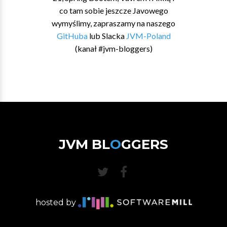
co tam sobie jeszcze Javowego
wymyślimy, zapraszamy na naszego
GitHuba
lub Slacka
JVM-Poland
(kanał #jvm-bloggers)
JVM BL
O
GGERS
hosted by