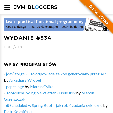
JVM BL
O
GGERS
WYDANIE #534
01/05/2026
WPISY PROGRAMISTÓW
-
{dev} forge – Kto odpowiada za kod generowany przez AI?
by
Arkadiusz Wróbel
-
paper-age
by
Marcin Cylke
-
TooMuchCoding Newsletter - Issue #19
by
Marcin
Grzejszczak
-
@Scheduled w Spring Boot – jak robić zadania cykliczne
by
Piotr Kolasiński