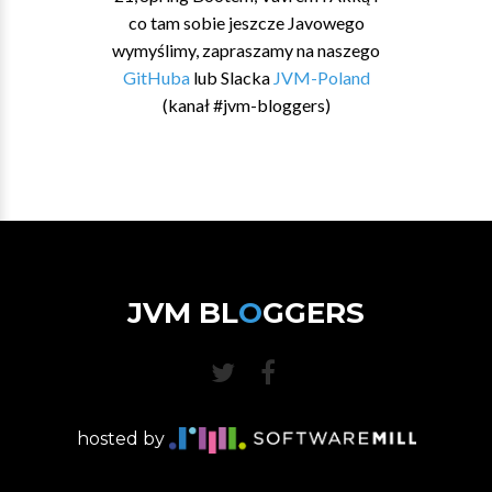
co tam sobie jeszcze Javowego
wymyślimy, zapraszamy na naszego
GitHuba
lub Slacka
JVM-Poland
(kanał #jvm-bloggers)
JVM BL
O
GGERS
hosted by