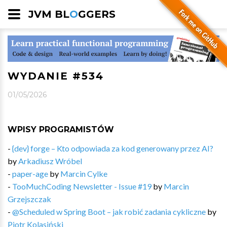
JVM BL
O
GGERS
WYDANIE #534
01/05/2026
WPISY PROGRAMISTÓW
-
{dev} forge – Kto odpowiada za kod generowany przez AI?
by
Arkadiusz Wróbel
-
paper-age
by
Marcin Cylke
-
TooMuchCoding Newsletter - Issue #19
by
Marcin
Grzejszczak
-
@Scheduled w Spring Boot – jak robić zadania cykliczne
by
Piotr Kolasiński