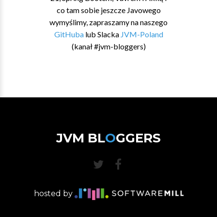
co tam sobie jeszcze Javowego
wymyślimy, zapraszamy na naszego
GitHuba
lub Slacka
JVM-Poland
(kanał #jvm-bloggers)
JVM BL
O
GGERS
hosted by