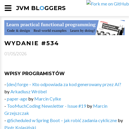
JVM BL
O
GGERS
WYDANIE #534
01/05/2026
WPISY PROGRAMISTÓW
-
{dev} forge – Kto odpowiada za kod generowany przez AI?
by
Arkadiusz Wróbel
-
paper-age
by
Marcin Cylke
-
TooMuchCoding Newsletter - Issue #19
by
Marcin
Grzejszczak
-
@Scheduled w Spring Boot – jak robić zadania cykliczne
by
Piotr Kolasiński