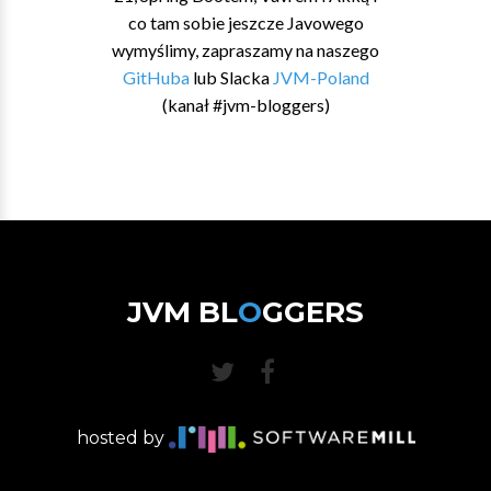
co tam sobie jeszcze Javowego
wymyślimy, zapraszamy na naszego
GitHuba
lub Slacka
JVM-Poland
(kanał #jvm-bloggers)
JVM BL
O
GGERS
hosted by