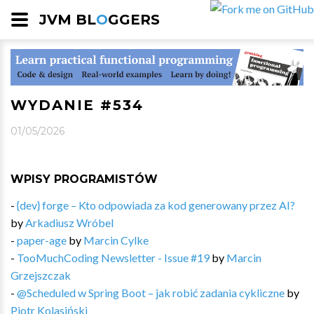
JVM BL
O
GGERS
WYDANIE #534
01/05/2026
WPISY PROGRAMISTÓW
-
{dev} forge – Kto odpowiada za kod generowany przez AI?
by
Arkadiusz Wróbel
-
paper-age
by
Marcin Cylke
-
TooMuchCoding Newsletter - Issue #19
by
Marcin
Grzejszczak
-
@Scheduled w Spring Boot – jak robić zadania cykliczne
by
Piotr Kolasiński