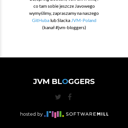
co tam sobie jeszcze Javowego
wymyślimy, zapraszamy na naszego
GitHuba
lub Slacka
JVM-Poland
(kanał #jvm-bloggers)
JVM BL
O
GGERS
hosted by