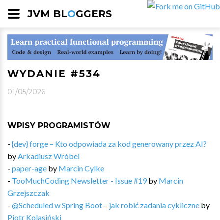
JVM BL
O
GGERS
WYDANIE #534
01/05/2026
WPISY PROGRAMISTÓW
-
{dev} forge – Kto odpowiada za kod generowany przez AI?
by
Arkadiusz Wróbel
-
paper-age
by
Marcin Cylke
-
TooMuchCoding Newsletter - Issue #19
by
Marcin
Grzejszczak
-
@Scheduled w Spring Boot – jak robić zadania cykliczne
by
Piotr Kolasiński