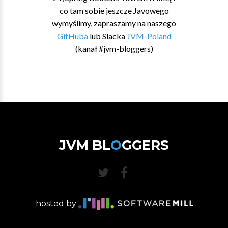
co tam sobie jeszcze Javowego
wymyślimy, zapraszamy na naszego
GitHuba
lub Slacka
JVM-Poland
(kanał #jvm-bloggers)
JVM BL
O
GGERS
hosted by