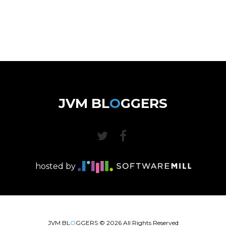
JVM BL
O
GGERS
hosted by
JVM BL
O
GGERS ©
2026
All Rights Reserved