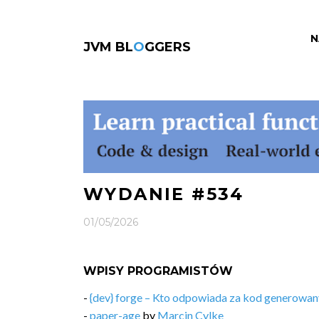
N
JVM BL
O
GGERS
WYDANIE #534
01/05/2026
WPISY PROGRAMISTÓW
-
{dev} forge – Kto odpowiada za kod generowan
-
paper-age
by
Marcin Cylke