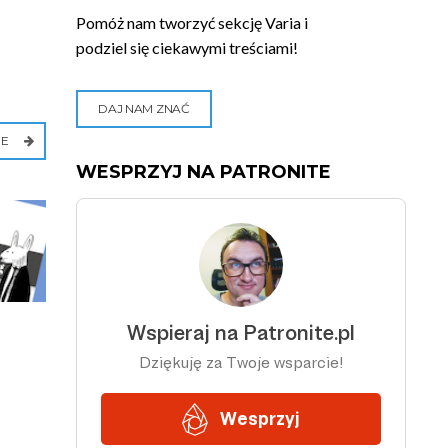
Pomóż nam tworzyć sekcję Varia i
podziel się ciekawymi treściami!
DAJ NAM ZNAĆ
IE
WESPRZYJ NA PATRONITE