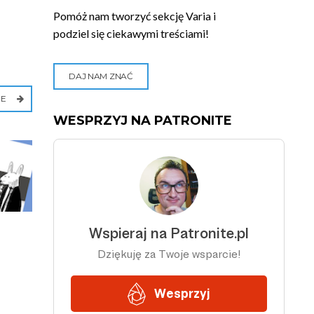
Pomóż nam tworzyć sekcję Varia i
podziel się ciekawymi treściami!
DAJ NAM ZNAĆ
IE
WESPRZYJ NA PATRONITE