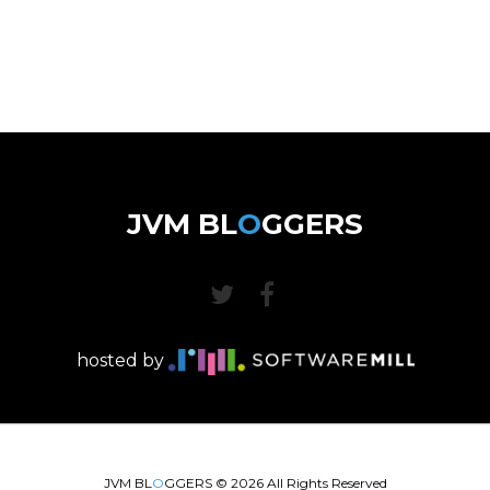
JVM BL
O
GGERS
hosted by
JVM BL
O
GGERS ©
2026
All Rights Reserved