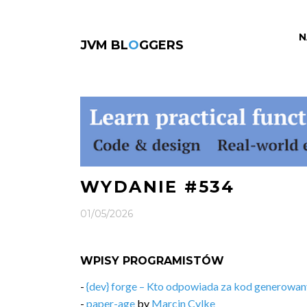
N
JVM BL
O
GGERS
WYDANIE #534
01/05/2026
WPISY PROGRAMISTÓW
-
{dev} forge – Kto odpowiada za kod generowan
-
paper-age
by
Marcin Cylke