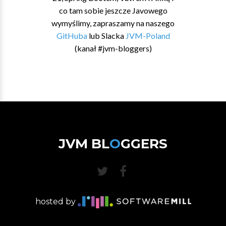
co tam sobie jeszcze Javowego
wymyślimy, zapraszamy na naszego
GitHuba
lub Slacka
JVM-Poland
(kanał #jvm-bloggers)
JVM BL
O
GGERS
hosted by