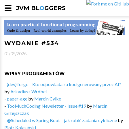
JVM BL
O
GGERS
WYDANIE #534
01/05/2026
WPISY PROGRAMISTÓW
-
{dev} forge – Kto odpowiada za kod generowany przez AI?
by
Arkadiusz Wróbel
-
paper-age
by
Marcin Cylke
-
TooMuchCoding Newsletter - Issue #19
by
Marcin
Grzejszczak
-
@Scheduled w Spring Boot – jak robić zadania cykliczne
by
Piotr Kolasiński