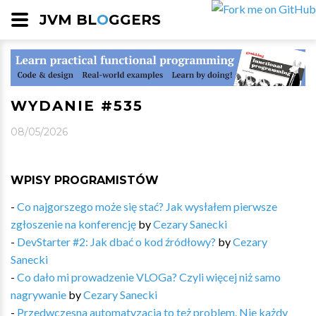
JVM BL
O
GGERS
WYDANIE #535
08/05/2026
WPISY PROGRAMISTÓW
-
Co najgorszego może się stać? Jak wysłałem pierwsze
zgłoszenie na konferencję
by
Cezary Sanecki
-
DevStarter #2: Jak dbać o kod źródłowy?
by
Cezary
Sanecki
-
Co dało mi prowadzenie VLOGa? Czyli więcej niż samo
nagrywanie
by
Cezary Sanecki
-
Przedwczesna automatyzacja to też problem. Nie każdy