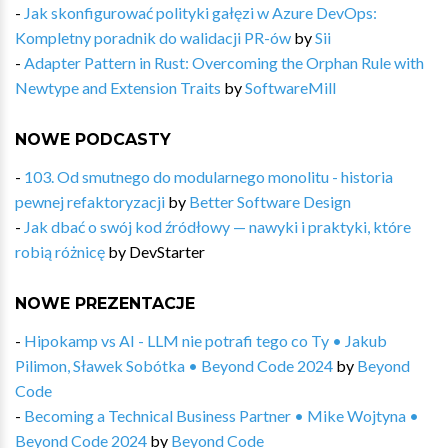
-
Jak skonfigurować polityki gałęzi w Azure DevOps:
Kompletny poradnik do walidacji PR-ów
by
Sii
-
Adapter Pattern in Rust: Overcoming the Orphan Rule with
Newtype and Extension Traits
by
SoftwareMill
NOWE PODCASTY
-
103. Od smutnego do modularnego monolitu - historia
pewnej refaktoryzacji
by
Better Software Design
-
Jak dbać o swój kod źródłowy — nawyki i praktyki, które
robią różnicę
by
DevStarter
NOWE PREZENTACJE
-
Hipokamp vs AI - LLM nie potrafi tego co Ty • Jakub
Pilimon, Sławek Sobótka • Beyond Code 2024
by
Beyond
Code
-
Becoming a Technical Business Partner • Mike Wojtyna •
Beyond Code 2024
by
Beyond Code