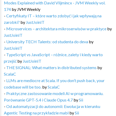
Modes Explained with David Vlijmincx - JVM Weekly vol.
174
by
JVM Weekly
-
Certyfikaty IT – które warto zdobyć i jak wpływają na
zarobki?
by
JustJoinIT
-
Microservices – architektura mikroserwisów w praktyce
by
JustJoinIT
-
University TECH Talents: od studenta do deva
by
JustJoinIT
-
TypeScript vs JavaScript – różnice, zalety i kiedy warto
przejść
by
JustJoinIT
-
THE SIGNAL: What matters in distributed systems
by
ScalaC
-
LLMs are mediocre at Scala. If you don’t push back, your
codebase will be too.
by
ScalaC
-
Praktyczne zastosowanie modeli AI w programowaniu.
Porównanie GPT-5.4 i Claude Opus 4.7
by
Sii
-
Od automatyzacji do autonomii: Ewolucja w kierunku
Agentic Testing na przykładzie mabl
by
Sii