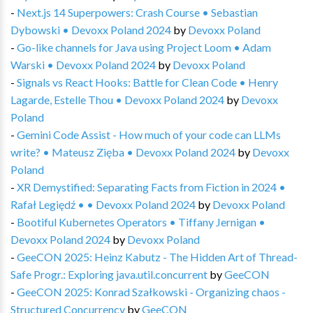
-
Next.js 14 Superpowers: Crash Course • Sebastian
Dybowski • Devoxx Poland 2024
by
Devoxx Poland
-
Go-like channels for Java using Project Loom • Adam
Warski • Devoxx Poland 2024
by
Devoxx Poland
-
Signals vs React Hooks: Battle for Clean Code • Henry
Lagarde, Estelle Thou • Devoxx Poland 2024
by
Devoxx
Poland
-
Gemini Code Assist - How much of your code can LLMs
write? • Mateusz Zięba • Devoxx Poland 2024
by
Devoxx
Poland
-
XR Demystified: Separating Facts from Fiction in 2024 •
Rafał Legiędź • • Devoxx Poland 2024
by
Devoxx Poland
-
Bootiful Kubernetes Operators • Tiffany Jernigan •
Devoxx Poland 2024
by
Devoxx Poland
-
GeeCON 2025: Heinz Kabutz - The Hidden Art of Thread-
Safe Progr.: Exploring java.util.concurrent
by
GeeCON
-
GeeCON 2025: Konrad Szałkowski - Organizing chaos -
Structured Concurrency
by
GeeCON