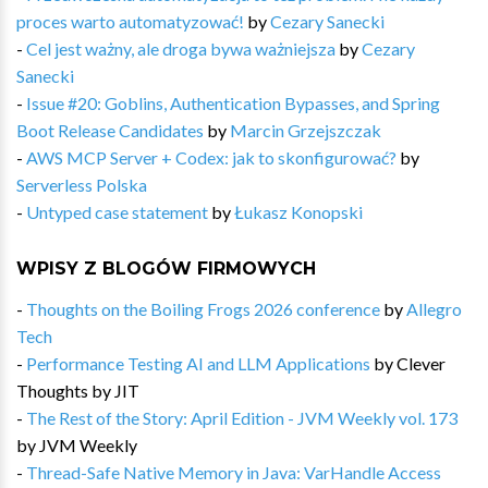
proces warto automatyzować!
by
Cezary Sanecki
-
Cel jest ważny, ale droga bywa ważniejsza
by
Cezary
Sanecki
-
Issue #20: Goblins, Authentication Bypasses, and Spring
Boot Release Candidates
by
Marcin Grzejszczak
-
AWS MCP Server + Codex: jak to skonfigurować?
by
Serverless Polska
-
Untyped case statement
by
Łukasz Konopski
WPISY Z BLOGÓW FIRMOWYCH
-
Thoughts on the Boiling Frogs 2026 conference
by
Allegro
Tech
-
Performance Testing AI and LLM Applications
by
Clever
Thoughts by JIT
-
The Rest of the Story: April Edition - JVM Weekly vol. 173
by
JVM Weekly
-
Thread-Safe Native Memory in Java: VarHandle Access