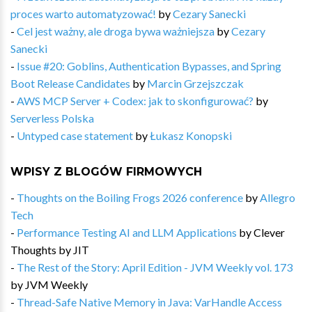
proces warto automatyzować!
by
Cezary Sanecki
-
Cel jest ważny, ale droga bywa ważniejsza
by
Cezary
Sanecki
-
Issue #20: Goblins, Authentication Bypasses, and Spring
Boot Release Candidates
by
Marcin Grzejszczak
-
AWS MCP Server + Codex: jak to skonfigurować?
by
Serverless Polska
-
Untyped case statement
by
Łukasz Konopski
WPISY Z BLOGÓW FIRMOWYCH
-
Thoughts on the Boiling Frogs 2026 conference
by
Allegro
Tech
-
Performance Testing AI and LLM Applications
by
Clever
Thoughts by JIT
-
The Rest of the Story: April Edition - JVM Weekly vol. 173
by
JVM Weekly
-
Thread-Safe Native Memory in Java: VarHandle Access