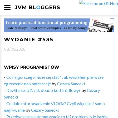
JVM BL
O
GGERS
WYDANIE #535
08/05/2026
WPISY PROGRAMISTÓW
-
Co najgorszego może się stać? Jak wysłałem pierwsze
zgłoszenie na konferencję
by
Cezary Sanecki
-
DevStarter #2: Jak dbać o kod źródłowy?
by
Cezary
Sanecki
-
Co dało mi prowadzenie VLOGa? Czyli więcej niż samo
nagrywanie
by
Cezary Sanecki
-
Przedwczesna automatyzacja to też problem. Nie każdy