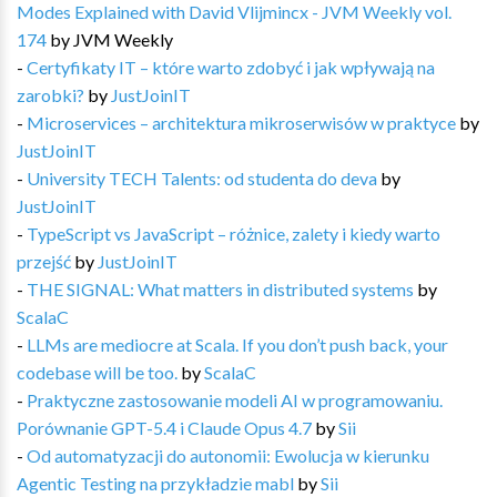
Modes Explained with David Vlijmincx - JVM Weekly vol.
174
by
JVM Weekly
-
Certyfikaty IT – które warto zdobyć i jak wpływają na
zarobki?
by
JustJoinIT
-
Microservices – architektura mikroserwisów w praktyce
by
JustJoinIT
-
University TECH Talents: od studenta do deva
by
JustJoinIT
-
TypeScript vs JavaScript – różnice, zalety i kiedy warto
przejść
by
JustJoinIT
-
THE SIGNAL: What matters in distributed systems
by
ScalaC
-
LLMs are mediocre at Scala. If you don’t push back, your
codebase will be too.
by
ScalaC
-
Praktyczne zastosowanie modeli AI w programowaniu.
Porównanie GPT-5.4 i Claude Opus 4.7
by
Sii
-
Od automatyzacji do autonomii: Ewolucja w kierunku
Agentic Testing na przykładzie mabl
by
Sii