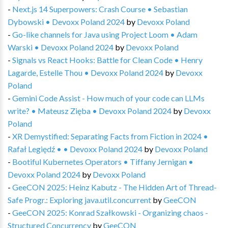
-
Next.js 14 Superpowers: Crash Course • Sebastian
Dybowski • Devoxx Poland 2024
by
Devoxx Poland
-
Go-like channels for Java using Project Loom • Adam
Warski • Devoxx Poland 2024
by
Devoxx Poland
-
Signals vs React Hooks: Battle for Clean Code • Henry
Lagarde, Estelle Thou • Devoxx Poland 2024
by
Devoxx
Poland
-
Gemini Code Assist - How much of your code can LLMs
write? • Mateusz Zięba • Devoxx Poland 2024
by
Devoxx
Poland
-
XR Demystified: Separating Facts from Fiction in 2024 •
Rafał Legiędź • • Devoxx Poland 2024
by
Devoxx Poland
-
Bootiful Kubernetes Operators • Tiffany Jernigan •
Devoxx Poland 2024
by
Devoxx Poland
-
GeeCON 2025: Heinz Kabutz - The Hidden Art of Thread-
Safe Progr.: Exploring java.util.concurrent
by
GeeCON
-
GeeCON 2025: Konrad Szałkowski - Organizing chaos -
Structured Concurrency
by
GeeCON