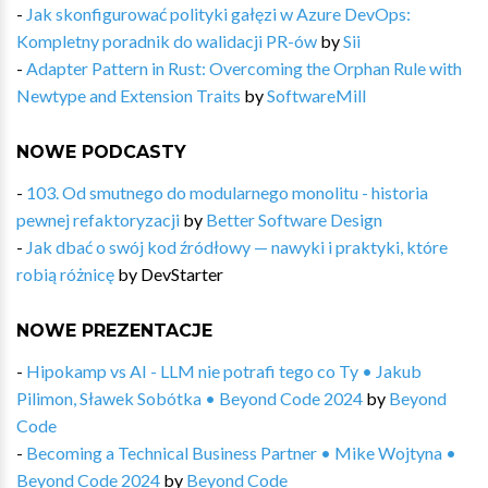
-
Jak skonfigurować polityki gałęzi w Azure DevOps:
Kompletny poradnik do walidacji PR-ów
by
Sii
-
Adapter Pattern in Rust: Overcoming the Orphan Rule with
Newtype and Extension Traits
by
SoftwareMill
NOWE PODCASTY
-
103. Od smutnego do modularnego monolitu - historia
pewnej refaktoryzacji
by
Better Software Design
-
Jak dbać o swój kod źródłowy — nawyki i praktyki, które
robią różnicę
by
DevStarter
NOWE PREZENTACJE
-
Hipokamp vs AI - LLM nie potrafi tego co Ty • Jakub
Pilimon, Sławek Sobótka • Beyond Code 2024
by
Beyond
Code
-
Becoming a Technical Business Partner • Mike Wojtyna •
Beyond Code 2024
by
Beyond Code