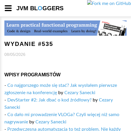
JVM BL
O
GGERS
WYDANIE #535
08/05/2026
WPISY PROGRAMISTÓW
-
Co najgorszego może się stać? Jak wysłałem pierwsze
zgłoszenie na konferencję
by
Cezary Sanecki
-
DevStarter #2: Jak dbać o kod źródłowy?
by
Cezary
Sanecki
-
Co dało mi prowadzenie VLOGa? Czyli więcej niż samo
nagrywanie
by
Cezary Sanecki
-
Przedwczesna automatyzacja to też problem. Nie każdy