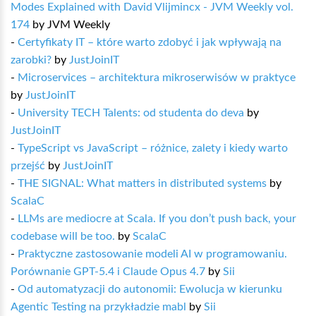
Modes Explained with David Vlijmincx - JVM Weekly vol.
174
by
JVM Weekly
-
Certyfikaty IT – które warto zdobyć i jak wpływają na
zarobki?
by
JustJoinIT
-
Microservices – architektura mikroserwisów w praktyce
by
JustJoinIT
-
University TECH Talents: od studenta do deva
by
JustJoinIT
-
TypeScript vs JavaScript – różnice, zalety i kiedy warto
przejść
by
JustJoinIT
-
THE SIGNAL: What matters in distributed systems
by
ScalaC
-
LLMs are mediocre at Scala. If you don’t push back, your
codebase will be too.
by
ScalaC
-
Praktyczne zastosowanie modeli AI w programowaniu.
Porównanie GPT-5.4 i Claude Opus 4.7
by
Sii
-
Od automatyzacji do autonomii: Ewolucja w kierunku
Agentic Testing na przykładzie mabl
by
Sii