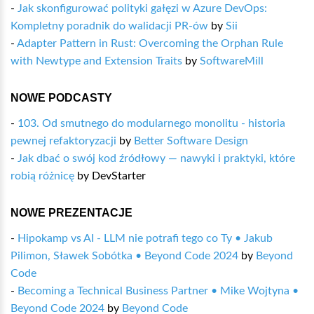
-
Jak skonfigurować polityki gałęzi w Azure DevOps:
Kompletny poradnik do walidacji PR-ów
by
Sii
-
Adapter Pattern in Rust: Overcoming the Orphan Rule
with Newtype and Extension Traits
by
SoftwareMill
NOWE PODCASTY
-
103. Od smutnego do modularnego monolitu - historia
pewnej refaktoryzacji
by
Better Software Design
-
Jak dbać o swój kod źródłowy — nawyki i praktyki, które
robią różnicę
by
DevStarter
NOWE PREZENTACJE
-
Hipokamp vs AI - LLM nie potrafi tego co Ty • Jakub
Pilimon, Sławek Sobótka • Beyond Code 2024
by
Beyond
Code
-
Becoming a Technical Business Partner • Mike Wojtyna •
Beyond Code 2024
by
Beyond Code