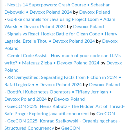
-
Next.js 14 Superpowers: Crash Course • Sebastian
Dybowski • Devoxx Poland 2024
by
Devoxx Poland
-
Go-like channels for Java using Project Loom • Adam
Warski • Devoxx Poland 2024
by
Devoxx Poland
-
Signals vs React Hooks: Battle for Clean Code • Henry
Lagarde, Estelle Thou • Devoxx Poland 2024
by
Devoxx
Poland
-
Gemini Code Assist - How much of your code can LLMs
write? • Mateusz Zięba • Devoxx Poland 2024
by
Devoxx
Poland
-
XR Demystified: Separating Facts from Fiction in 2024 •
Rafał Legiędź • • Devoxx Poland 2024
by
Devoxx Poland
-
Bootiful Kubernetes Operators • Tiffany Jernigan •
Devoxx Poland 2024
by
Devoxx Poland
-
GeeCON 2025: Heinz Kabutz - The Hidden Art of Thread-
Safe Progr.: Exploring java.util.concurrent
by
GeeCON
-
GeeCON 2025: Konrad Szałkowski - Organizing chaos -
Structured Concurrency
by
GeeCON