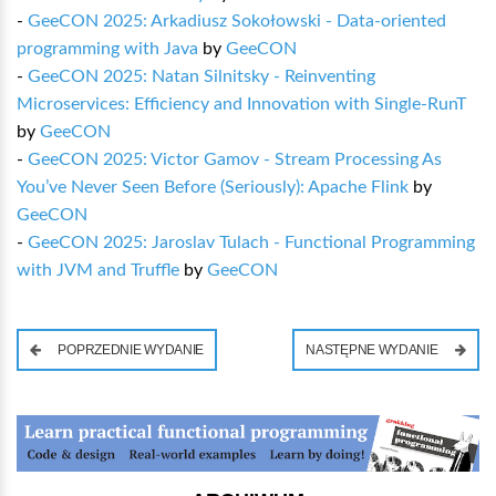
-
GeeCON 2025: Arkadiusz Sokołowski - Data-oriented
programming with Java
by
GeeCON
-
GeeCON 2025: Natan Silnitsky - Reinventing
Microservices: Efficiency and Innovation with Single-RunT
by
GeeCON
-
GeeCON 2025: Victor Gamov - Stream Processing As
You’ve Never Seen Before (Seriously): Apache Flink
by
GeeCON
-
GeeCON 2025: Jaroslav Tulach - Functional Programming
with JVM and Truffle
by
GeeCON
POPRZEDNIE WYDANIE
NASTĘPNE WYDANIE