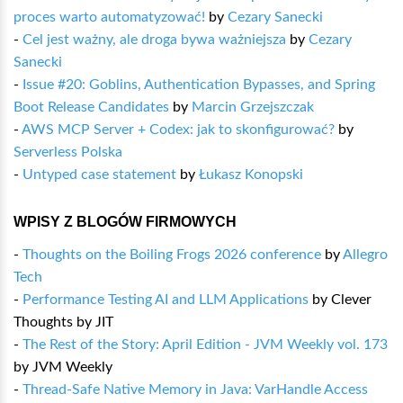
proces warto automatyzować!
by
Cezary Sanecki
-
Cel jest ważny, ale droga bywa ważniejsza
by
Cezary
Sanecki
-
Issue #20: Goblins, Authentication Bypasses, and Spring
Boot Release Candidates
by
Marcin Grzejszczak
-
AWS MCP Server + Codex: jak to skonfigurować?
by
Serverless Polska
-
Untyped case statement
by
Łukasz Konopski
WPISY Z BLOGÓW FIRMOWYCH
-
Thoughts on the Boiling Frogs 2026 conference
by
Allegro
Tech
-
Performance Testing AI and LLM Applications
by
Clever
Thoughts by JIT
-
The Rest of the Story: April Edition - JVM Weekly vol. 173
by
JVM Weekly
-
Thread-Safe Native Memory in Java: VarHandle Access