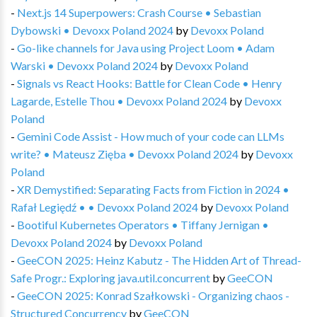
-
Next.js 14 Superpowers: Crash Course • Sebastian
Dybowski • Devoxx Poland 2024
by
Devoxx Poland
-
Go-like channels for Java using Project Loom • Adam
Warski • Devoxx Poland 2024
by
Devoxx Poland
-
Signals vs React Hooks: Battle for Clean Code • Henry
Lagarde, Estelle Thou • Devoxx Poland 2024
by
Devoxx
Poland
-
Gemini Code Assist - How much of your code can LLMs
write? • Mateusz Zięba • Devoxx Poland 2024
by
Devoxx
Poland
-
XR Demystified: Separating Facts from Fiction in 2024 •
Rafał Legiędź • • Devoxx Poland 2024
by
Devoxx Poland
-
Bootiful Kubernetes Operators • Tiffany Jernigan •
Devoxx Poland 2024
by
Devoxx Poland
-
GeeCON 2025: Heinz Kabutz - The Hidden Art of Thread-
Safe Progr.: Exploring java.util.concurrent
by
GeeCON
-
GeeCON 2025: Konrad Szałkowski - Organizing chaos -
Structured Concurrency
by
GeeCON