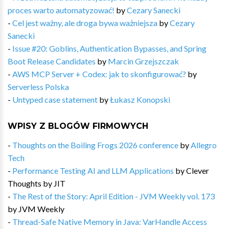
proces warto automatyzować!
by
Cezary Sanecki
-
Cel jest ważny, ale droga bywa ważniejsza
by
Cezary
Sanecki
-
Issue #20: Goblins, Authentication Bypasses, and Spring
Boot Release Candidates
by
Marcin Grzejszczak
-
AWS MCP Server + Codex: jak to skonfigurować?
by
Serverless Polska
-
Untyped case statement
by
Łukasz Konopski
WPISY Z BLOGÓW FIRMOWYCH
-
Thoughts on the Boiling Frogs 2026 conference
by
Allegro
Tech
-
Performance Testing AI and LLM Applications
by
Clever
Thoughts by JIT
-
The Rest of the Story: April Edition - JVM Weekly vol. 173
by
JVM Weekly
-
Thread-Safe Native Memory in Java: VarHandle Access