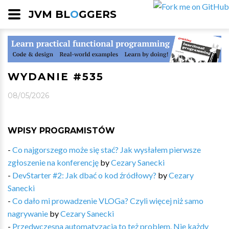
JVM BL
O
GGERS
WYDANIE #535
08/05/2026
WPISY PROGRAMISTÓW
-
Co najgorszego może się stać? Jak wysłałem pierwsze
zgłoszenie na konferencję
by
Cezary Sanecki
-
DevStarter #2: Jak dbać o kod źródłowy?
by
Cezary
Sanecki
-
Co dało mi prowadzenie VLOGa? Czyli więcej niż samo
nagrywanie
by
Cezary Sanecki
-
Przedwczesna automatyzacja to też problem. Nie każdy