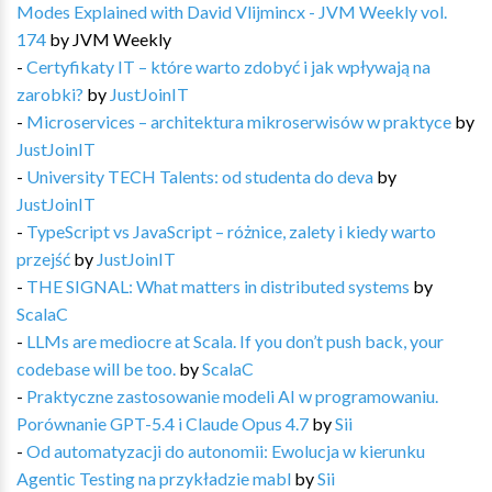
Modes Explained with David Vlijmincx - JVM Weekly vol.
174
by
JVM Weekly
-
Certyfikaty IT – które warto zdobyć i jak wpływają na
zarobki?
by
JustJoinIT
-
Microservices – architektura mikroserwisów w praktyce
by
JustJoinIT
-
University TECH Talents: od studenta do deva
by
JustJoinIT
-
TypeScript vs JavaScript – różnice, zalety i kiedy warto
przejść
by
JustJoinIT
-
THE SIGNAL: What matters in distributed systems
by
ScalaC
-
LLMs are mediocre at Scala. If you don’t push back, your
codebase will be too.
by
ScalaC
-
Praktyczne zastosowanie modeli AI w programowaniu.
Porównanie GPT-5.4 i Claude Opus 4.7
by
Sii
-
Od automatyzacji do autonomii: Ewolucja w kierunku
Agentic Testing na przykładzie mabl
by
Sii