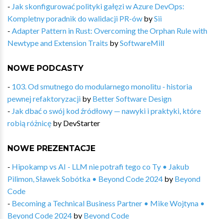
-
Jak skonfigurować polityki gałęzi w Azure DevOps:
Kompletny poradnik do walidacji PR-ów
by
Sii
-
Adapter Pattern in Rust: Overcoming the Orphan Rule with
Newtype and Extension Traits
by
SoftwareMill
NOWE PODCASTY
-
103. Od smutnego do modularnego monolitu - historia
pewnej refaktoryzacji
by
Better Software Design
-
Jak dbać o swój kod źródłowy — nawyki i praktyki, które
robią różnicę
by
DevStarter
NOWE PREZENTACJE
-
Hipokamp vs AI - LLM nie potrafi tego co Ty • Jakub
Pilimon, Sławek Sobótka • Beyond Code 2024
by
Beyond
Code
-
Becoming a Technical Business Partner • Mike Wojtyna •
Beyond Code 2024
by
Beyond Code