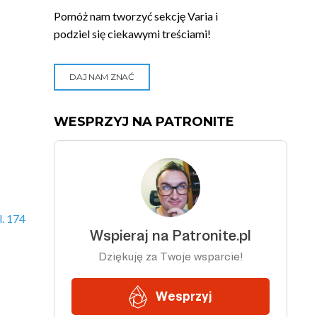
Pomóż nam tworzyć sekcję Varia i
podziel się ciekawymi treściami!
DAJ NAM ZNAĆ
WESPRZYJ NA PATRONITE
. 174