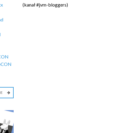
xx
(kanał #jvm-bloggers)
nd
N
CON
eCON
IE