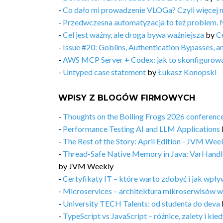
-
Co dało mi prowadzenie VLOGa? Czyli więcej 
-
Przedwczesna automatyzacja to też problem. 
-
Cel jest ważny, ale droga bywa ważniejsza
by
C
-
Issue #20: Goblins, Authentication Bypasses, 
-
AWS MCP Server + Codex: jak to skonfigurow
-
Untyped case statement
by
Łukasz Konopski
WPISY Z BLOGÓW FIRMOWYCH
-
Thoughts on the Boiling Frogs 2026 conferenc
-
Performance Testing AI and LLM Applications
-
The Rest of the Story: April Edition - JVM Week
-
Thread-Safe Native Memory in Java: VarHandl
by
JVM Weekly
-
Certyfikaty IT – które warto zdobyć i jak wpły
-
Microservices – architektura mikroserwisów w
-
University TECH Talents: od studenta do deva
-
TypeScript vs JavaScript – różnice, zalety i kie