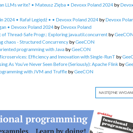
can LLMs write? • Mateusz Zięba • Devoxx Poland 2024
by
Devo
in 2024 • Rafał Legiędź • • Devoxx Poland 2024
by
Devoxx Pola
igan • Devoxx Poland 2024
by
Devoxx Poland
 Thread-Safe Progr.: Exploring java.util.concurrent
by
GeeCO
 chaos - Structured Concurrency
by
GeeCON
riented programming with Java
by
GeeCON
croservices: Efficiency and Innovation with Single-RunT
by
Gee
g As You’ve Never Seen Before (Seriously): Apache Flink
by
Ge
rogramming with JVM and Truffle
by
GeeCON
NASTĘPNE WYDAN