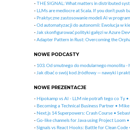
-
THE SIGNAL: What matters in distributed sys
-
LLMs are mediocre at Scala. If you don’t push b
-
Praktyczne zastosowanie modeli AI w program
-
Od automatyzacji do autonomii: Ewolucja w ki
-
Jak skonfigurować polityki gałęzi w Azure De
-
Adapter Pattern in Rust: Overcoming the Orph
NOWE PODCASTY
-
103. Od smutnego do modularnego monolitu - hi
-
Jak dbać o swój kod źródłowy — nawyki i prakty
NOWE PREZENTACJE
-
Hipokamp vs AI - LLM nie potrafi tego co Ty 
-
Becoming a Technical Business Partner • Mik
-
Next.js 14 Superpowers: Crash Course • Seba
-
Go-like channels for Java using Project Loom
-
Signals vs React Hooks: Battle for Clean Code