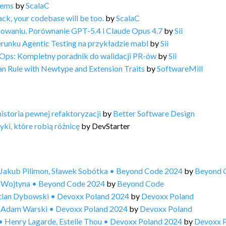
tems
by
ScalaC
ack, your codebase will be too.
by
ScalaC
owaniu. Porównanie GPT-5.4 i Claude Opus 4.7
by
Sii
erunku Agentic Testing na przykładzie mabl
by
Sii
vOps: Kompletny poradnik do walidacji PR-ów
by
Sii
an Rule with Newtype and Extension Traits
by
SoftwareMill
storia pewnej refaktoryzacji
by
Better Software Design
ki, które robią różnicę
by
DevStarter
• Jakub Pilimon, Sławek Sobótka • Beyond Code 2024
by
Beyond 
e Wojtyna • Beyond Code 2024
by
Beyond Code
stian Dybowski • Devoxx Poland 2024
by
Devoxx Poland
 • Adam Warski • Devoxx Poland 2024
by
Devoxx Poland
 • Henry Lagarde, Estelle Thou • Devoxx Poland 2024
by
Devoxx 