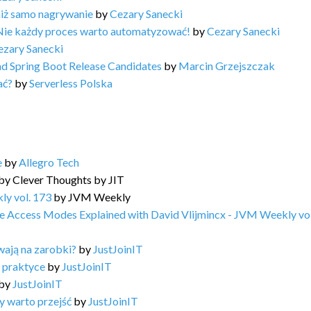
niż samo nagrywanie
by
Cezary Sanecki
Nie każdy proces warto automatyzować!
by
Cezary Sanecki
ezary Sanecki
and Spring Boot Release Candidates
by
Marcin Grzejszczak
ać?
by
Serverless Polska
e
by
Allegro Tech
by
Clever Thoughts by JIT
ly vol. 173
by
JVM Weekly
e Access Modes Explained with David Vlijmincx - JVM Weekly vol
wają na zarobki?
by
JustJoinIT
 praktyce
by
JustJoinIT
by
JustJoinIT
dy warto przejść
by
JustJoinIT