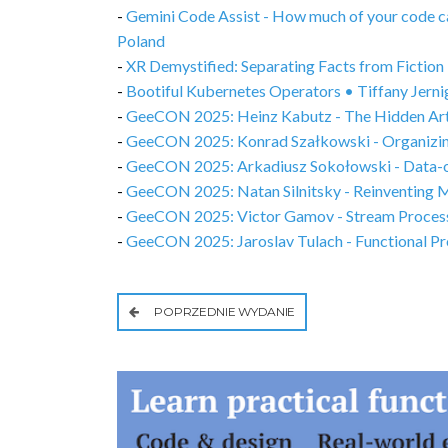
-
Gemini Code Assist - How much of your code 
Poland
-
XR Demystified: Separating Facts from Fiction 
-
Bootiful Kubernetes Operators • Tiffany Jern
-
GeeCON 2025: Heinz Kabutz - The Hidden Art of
-
GeeCON 2025: Konrad Szałkowski - Organizing
-
GeeCON 2025: Arkadiusz Sokołowski - Data-o
-
GeeCON 2025: Natan Silnitsky - Reinventing Mi
-
GeeCON 2025: Victor Gamov - Stream Processin
-
GeeCON 2025: Jaroslav Tulach - Functional P
POPRZEDNIE WYDANIE