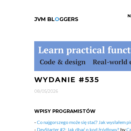
N
JVM BL
O
GGERS
WYDANIE #535
08/05/2026
WPISY PROGRAMISTÓW
-
Co najgorszego może się stać? Jak wysłałem pi
-
DevStarter #2: Jak dbać o kod źródłowy?
by
Ce