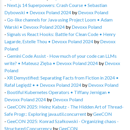
-
Next.js 14 Superpowers: Crash Course • Sebastian
Dybowski • Devoxx Poland 2024
by
Devoxx Poland
-
Go-like channels for Java using Project Loom • Adam
Warski • Devoxx Poland 2024
by
Devoxx Poland
-
Signals vs React Hooks: Battle for Clean Code • Henry
Lagarde, Estelle Thou • Devoxx Poland 2024
by
Devoxx
Poland
-
Gemini Code Assist - How much of your code can LLMs
write? • Mateusz Zięba • Devoxx Poland 2024
by
Devoxx
Poland
-
XR Demystified: Separating Facts from Fiction in 2024 •
Rafał Legiędź • • Devoxx Poland 2024
by
Devoxx Poland
-
Bootiful Kubernetes Operators • Tiffany Jernigan •
Devoxx Poland 2024
by
Devoxx Poland
-
GeeCON 2025: Heinz Kabutz - The Hidden Art of Thread-
Safe Progr.: Exploring java.util.concurrent
by
GeeCON
-
GeeCON 2025: Konrad Szałkowski - Organizing chaos -
Structured Concurrency
by
GeeCON