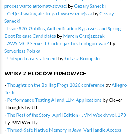
proces warto automatyzować!
by
Cezary Sanecki
-
Cel jest ważny, ale droga bywa ważniejsza
by
Cezary
Sanecki
-
Issue #20: Goblins, Authentication Bypasses, and Spring
Boot Release Candidates
by
Marcin Grzejszczak
-
AWS MCP Server + Codex: jak to skonfigurować?
by
Serverless Polska
-
Untyped case statement
by
Łukasz Konopski
WPISY Z BLOGÓW FIRMOWYCH
-
Thoughts on the Boiling Frogs 2026 conference
by
Allegro
Tech
-
Performance Testing AI and LLM Applications
by
Clever
Thoughts by JIT
-
The Rest of the Story: April Edition - JVM Weekly vol. 173
by
JVM Weekly
-
Thread-Safe Native Memory in Java: VarHandle Access