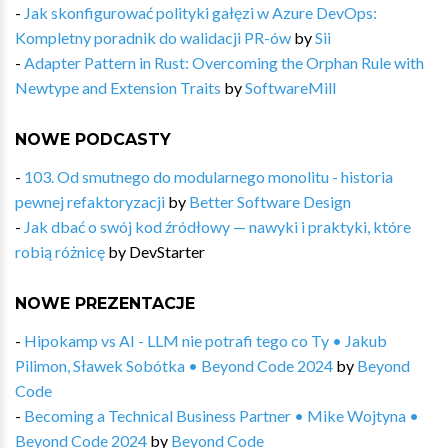
-
Jak skonfigurować polityki gałęzi w Azure DevOps:
Kompletny poradnik do walidacji PR-ów
by
Sii
-
Adapter Pattern in Rust: Overcoming the Orphan Rule with
Newtype and Extension Traits
by
SoftwareMill
NOWE PODCASTY
-
103. Od smutnego do modularnego monolitu - historia
pewnej refaktoryzacji
by
Better Software Design
-
Jak dbać o swój kod źródłowy — nawyki i praktyki, które
robią różnicę
by
DevStarter
NOWE PREZENTACJE
-
Hipokamp vs AI - LLM nie potrafi tego co Ty • Jakub
Pilimon, Sławek Sobótka • Beyond Code 2024
by
Beyond
Code
-
Becoming a Technical Business Partner • Mike Wojtyna •
Beyond Code 2024
by
Beyond Code