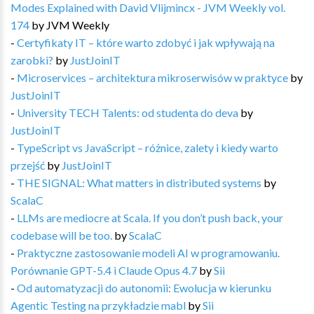
Modes Explained with David Vlijmincx - JVM Weekly vol.
174
by
JVM Weekly
-
Certyfikaty IT – które warto zdobyć i jak wpływają na
zarobki?
by
JustJoinIT
-
Microservices – architektura mikroserwisów w praktyce
by
JustJoinIT
-
University TECH Talents: od studenta do deva
by
JustJoinIT
-
TypeScript vs JavaScript – różnice, zalety i kiedy warto
przejść
by
JustJoinIT
-
THE SIGNAL: What matters in distributed systems
by
ScalaC
-
LLMs are mediocre at Scala. If you don’t push back, your
codebase will be too.
by
ScalaC
-
Praktyczne zastosowanie modeli AI w programowaniu.
Porównanie GPT-5.4 i Claude Opus 4.7
by
Sii
-
Od automatyzacji do autonomii: Ewolucja w kierunku
Agentic Testing na przykładzie mabl
by
Sii