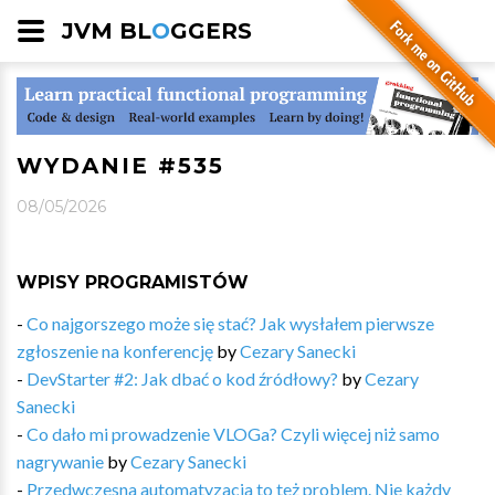
JVM BL
O
GGERS
WYDANIE #535
08/05/2026
WPISY PROGRAMISTÓW
-
Co najgorszego może się stać? Jak wysłałem pierwsze
zgłoszenie na konferencję
by
Cezary Sanecki
-
DevStarter #2: Jak dbać o kod źródłowy?
by
Cezary
Sanecki
-
Co dało mi prowadzenie VLOGa? Czyli więcej niż samo
nagrywanie
by
Cezary Sanecki
-
Przedwczesna automatyzacja to też problem. Nie każdy