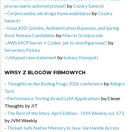
proces warto automatyzować!
by
Cezary Sanecki
-
Cel jest ważny, ale droga bywa ważniejsza
by
Cezary
Sanecki
-
Issue #20: Goblins, Authentication Bypasses, and Spring
Boot Release Candidates
by
Marcin Grzejszczak
-
AWS MCP Server + Codex: jak to skonfigurować?
by
Serverless Polska
-
Untyped case statement
by
Łukasz Konopski
WPISY Z BLOGÓW FIRMOWYCH
-
Thoughts on the Boiling Frogs 2026 conference
by
Allegro
Tech
-
Performance Testing AI and LLM Applications
by
Clever
Thoughts by JIT
-
The Rest of the Story: April Edition - JVM Weekly vol. 173
by
JVM Weekly
-
Thread-Safe Native Memory in Java: VarHandle Access