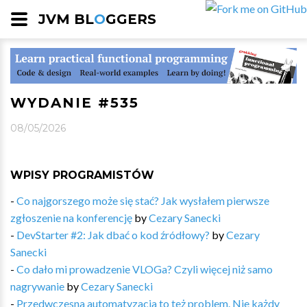
JVM BL
O
GGERS
WYDANIE #535
08/05/2026
WPISY PROGRAMISTÓW
-
Co najgorszego może się stać? Jak wysłałem pierwsze
zgłoszenie na konferencję
by
Cezary Sanecki
-
DevStarter #2: Jak dbać o kod źródłowy?
by
Cezary
Sanecki
-
Co dało mi prowadzenie VLOGa? Czyli więcej niż samo
nagrywanie
by
Cezary Sanecki
-
Przedwczesna automatyzacja to też problem. Nie każdy