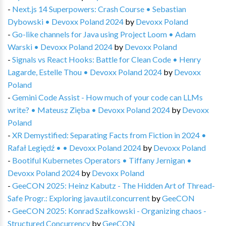
-
Next.js 14 Superpowers: Crash Course • Sebastian
Dybowski • Devoxx Poland 2024
by
Devoxx Poland
-
Go-like channels for Java using Project Loom • Adam
Warski • Devoxx Poland 2024
by
Devoxx Poland
-
Signals vs React Hooks: Battle for Clean Code • Henry
Lagarde, Estelle Thou • Devoxx Poland 2024
by
Devoxx
Poland
-
Gemini Code Assist - How much of your code can LLMs
write? • Mateusz Zięba • Devoxx Poland 2024
by
Devoxx
Poland
-
XR Demystified: Separating Facts from Fiction in 2024 •
Rafał Legiędź • • Devoxx Poland 2024
by
Devoxx Poland
-
Bootiful Kubernetes Operators • Tiffany Jernigan •
Devoxx Poland 2024
by
Devoxx Poland
-
GeeCON 2025: Heinz Kabutz - The Hidden Art of Thread-
Safe Progr.: Exploring java.util.concurrent
by
GeeCON
-
GeeCON 2025: Konrad Szałkowski - Organizing chaos -
Structured Concurrency
by
GeeCON