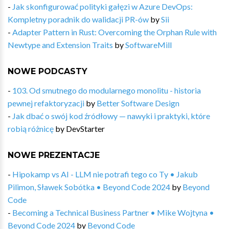
-
Jak skonfigurować polityki gałęzi w Azure DevOps:
Kompletny poradnik do walidacji PR-ów
by
Sii
-
Adapter Pattern in Rust: Overcoming the Orphan Rule with
Newtype and Extension Traits
by
SoftwareMill
NOWE PODCASTY
-
103. Od smutnego do modularnego monolitu - historia
pewnej refaktoryzacji
by
Better Software Design
-
Jak dbać o swój kod źródłowy — nawyki i praktyki, które
robią różnicę
by
DevStarter
NOWE PREZENTACJE
-
Hipokamp vs AI - LLM nie potrafi tego co Ty • Jakub
Pilimon, Sławek Sobótka • Beyond Code 2024
by
Beyond
Code
-
Becoming a Technical Business Partner • Mike Wojtyna •
Beyond Code 2024
by
Beyond Code