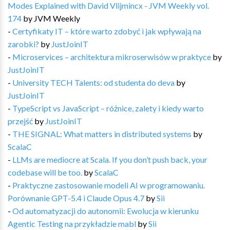
Modes Explained with David Vlijmincx - JVM Weekly vol.
174
by
JVM Weekly
-
Certyfikaty IT – które warto zdobyć i jak wpływają na
zarobki?
by
JustJoinIT
-
Microservices – architektura mikroserwisów w praktyce
by
JustJoinIT
-
University TECH Talents: od studenta do deva
by
JustJoinIT
-
TypeScript vs JavaScript – różnice, zalety i kiedy warto
przejść
by
JustJoinIT
-
THE SIGNAL: What matters in distributed systems
by
ScalaC
-
LLMs are mediocre at Scala. If you don’t push back, your
codebase will be too.
by
ScalaC
-
Praktyczne zastosowanie modeli AI w programowaniu.
Porównanie GPT-5.4 i Claude Opus 4.7
by
Sii
-
Od automatyzacji do autonomii: Ewolucja w kierunku
Agentic Testing na przykładzie mabl
by
Sii