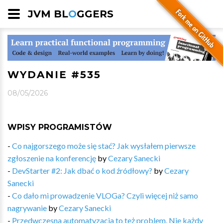
JVM BL
O
GGERS
WYDANIE #535
08/05/2026
WPISY PROGRAMISTÓW
-
Co najgorszego może się stać? Jak wysłałem pierwsze
zgłoszenie na konferencję
by
Cezary Sanecki
-
DevStarter #2: Jak dbać o kod źródłowy?
by
Cezary
Sanecki
-
Co dało mi prowadzenie VLOGa? Czyli więcej niż samo
nagrywanie
by
Cezary Sanecki
-
Przedwczesna automatyzacja to też problem. Nie każdy