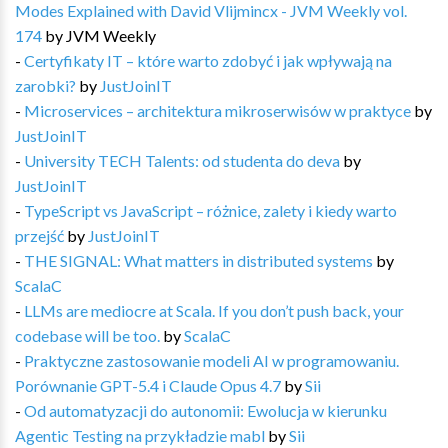
Modes Explained with David Vlijmincx - JVM Weekly vol.
174
by
JVM Weekly
-
Certyfikaty IT – które warto zdobyć i jak wpływają na
zarobki?
by
JustJoinIT
-
Microservices – architektura mikroserwisów w praktyce
by
JustJoinIT
-
University TECH Talents: od studenta do deva
by
JustJoinIT
-
TypeScript vs JavaScript – różnice, zalety i kiedy warto
przejść
by
JustJoinIT
-
THE SIGNAL: What matters in distributed systems
by
ScalaC
-
LLMs are mediocre at Scala. If you don’t push back, your
codebase will be too.
by
ScalaC
-
Praktyczne zastosowanie modeli AI w programowaniu.
Porównanie GPT-5.4 i Claude Opus 4.7
by
Sii
-
Od automatyzacji do autonomii: Ewolucja w kierunku
Agentic Testing na przykładzie mabl
by
Sii