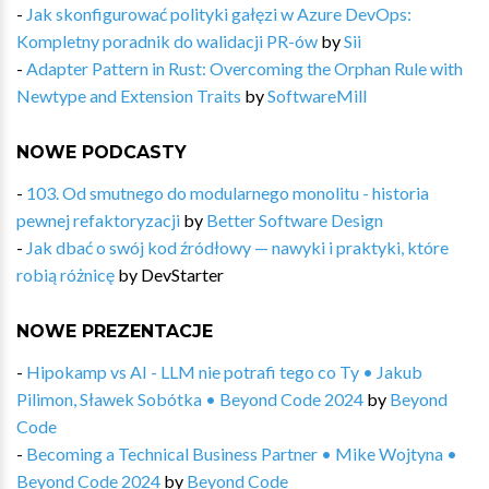
-
Jak skonfigurować polityki gałęzi w Azure DevOps:
Kompletny poradnik do walidacji PR-ów
by
Sii
-
Adapter Pattern in Rust: Overcoming the Orphan Rule with
Newtype and Extension Traits
by
SoftwareMill
NOWE PODCASTY
-
103. Od smutnego do modularnego monolitu - historia
pewnej refaktoryzacji
by
Better Software Design
-
Jak dbać o swój kod źródłowy — nawyki i praktyki, które
robią różnicę
by
DevStarter
NOWE PREZENTACJE
-
Hipokamp vs AI - LLM nie potrafi tego co Ty • Jakub
Pilimon, Sławek Sobótka • Beyond Code 2024
by
Beyond
Code
-
Becoming a Technical Business Partner • Mike Wojtyna •
Beyond Code 2024
by
Beyond Code