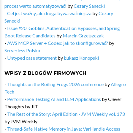
proces warto automatyzować!
by
Cezary Sanecki
-
Cel jest ważny, ale droga bywa ważniejsza
by
Cezary
Sanecki
-
Issue #20: Goblins, Authentication Bypasses, and Spring
Boot Release Candidates
by
Marcin Grzejszczak
-
AWS MCP Server + Codex: jak to skonfigurować?
by
Serverless Polska
-
Untyped case statement
by
Łukasz Konopski
WPISY Z BLOGÓW FIRMOWYCH
-
Thoughts on the Boiling Frogs 2026 conference
by
Allegro
Tech
-
Performance Testing AI and LLM Applications
by
Clever
Thoughts by JIT
-
The Rest of the Story: April Edition - JVM Weekly vol. 173
by
JVM Weekly
-
Thread-Safe Native Memory in Java: VarHandle Access