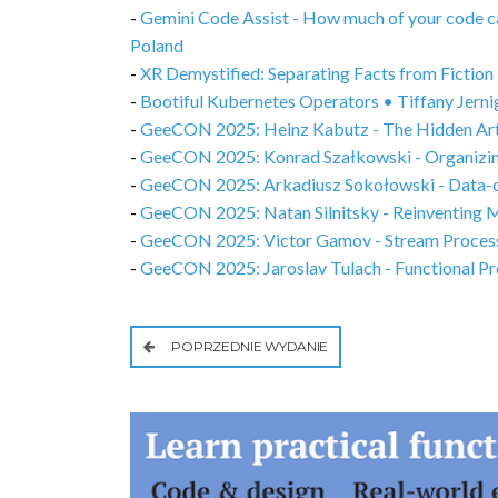
-
Gemini Code Assist - How much of your code 
Poland
-
XR Demystified: Separating Facts from Fiction 
-
Bootiful Kubernetes Operators • Tiffany Jern
-
GeeCON 2025: Heinz Kabutz - The Hidden Art of
-
GeeCON 2025: Konrad Szałkowski - Organizing
-
GeeCON 2025: Arkadiusz Sokołowski - Data-o
-
GeeCON 2025: Natan Silnitsky - Reinventing Mi
-
GeeCON 2025: Victor Gamov - Stream Processin
-
GeeCON 2025: Jaroslav Tulach - Functional P
POPRZEDNIE WYDANIE