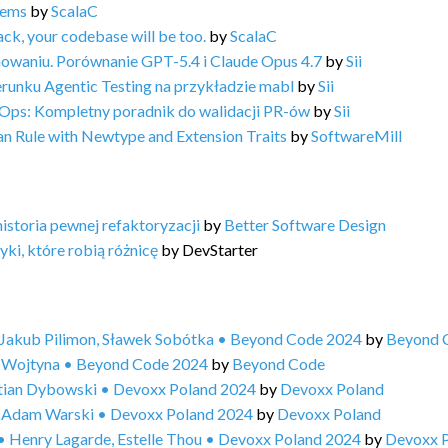
tems
by
ScalaC
ack, your codebase will be too.
by
ScalaC
owaniu. Porównanie GPT-5.4 i Claude Opus 4.7
by
Sii
erunku Agentic Testing na przykładzie mabl
by
Sii
vOps: Kompletny poradnik do walidacji PR-ów
by
Sii
an Rule with Newtype and Extension Traits
by
SoftwareMill
storia pewnej refaktoryzacji
by
Better Software Design
ki, które robią różnicę
by
DevStarter
• Jakub Pilimon, Sławek Sobótka • Beyond Code 2024
by
Beyond 
e Wojtyna • Beyond Code 2024
by
Beyond Code
stian Dybowski • Devoxx Poland 2024
by
Devoxx Poland
 • Adam Warski • Devoxx Poland 2024
by
Devoxx Poland
 • Henry Lagarde, Estelle Thou • Devoxx Poland 2024
by
Devoxx 