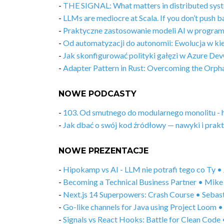
-
THE SIGNAL: What matters in distributed sys
-
LLMs are mediocre at Scala. If you don’t push b
-
Praktyczne zastosowanie modeli AI w program
-
Od automatyzacji do autonomii: Ewolucja w ki
-
Jak skonfigurować polityki gałęzi w Azure De
-
Adapter Pattern in Rust: Overcoming the Orph
NOWE PODCASTY
-
103. Od smutnego do modularnego monolitu - hi
-
Jak dbać o swój kod źródłowy — nawyki i prakty
NOWE PREZENTACJE
-
Hipokamp vs AI - LLM nie potrafi tego co Ty 
-
Becoming a Technical Business Partner • Mik
-
Next.js 14 Superpowers: Crash Course • Seba
-
Go-like channels for Java using Project Loom
-
Signals vs React Hooks: Battle for Clean Code