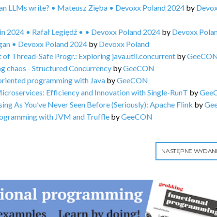
can LLMs write? • Mateusz Zięba • Devoxx Poland 2024
by
Devo
in 2024 • Rafał Legiędź • • Devoxx Poland 2024
by
Devoxx Pola
igan • Devoxx Poland 2024
by
Devoxx Poland
 Thread-Safe Progr.: Exploring java.util.concurrent
by
GeeCO
 chaos - Structured Concurrency
by
GeeCON
riented programming with Java
by
GeeCON
croservices: Efficiency and Innovation with Single-RunT
by
Gee
g As You’ve Never Seen Before (Seriously): Apache Flink
by
Ge
rogramming with JVM and Truffle
by
GeeCON
NASTĘPNE WYDAN