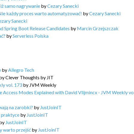
niż samo nagrywanie
by
Cezary Sanecki
Nie każdy proces warto automatyzować!
by
Cezary Sanecki
ezary Sanecki
and Spring Boot Release Candidates
by
Marcin Grzejszczak
ać?
by
Serverless Polska
e
by
Allegro Tech
by
Clever Thoughts by JIT
ly vol. 173
by
JVM Weekly
e Access Modes Explained with David Vlijmincx - JVM Weekly vol
wają na zarobki?
by
JustJoinIT
 praktyce
by
JustJoinIT
by
JustJoinIT
dy warto przejść
by
JustJoinIT