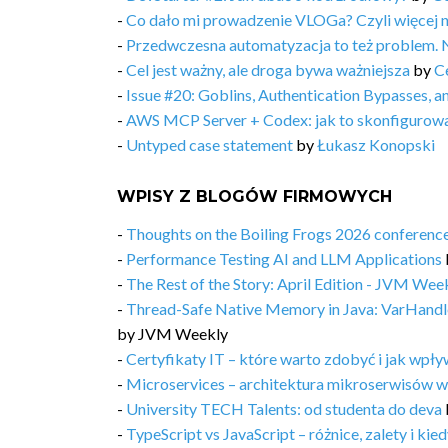
-
Co dało mi prowadzenie VLOGa? Czyli więcej 
-
Przedwczesna automatyzacja to też problem. 
-
Cel jest ważny, ale droga bywa ważniejsza
by
C
-
Issue #20: Goblins, Authentication Bypasses, 
-
AWS MCP Server + Codex: jak to skonfigurow
-
Untyped case statement
by
Łukasz Konopski
WPISY Z BLOGÓW FIRMOWYCH
-
Thoughts on the Boiling Frogs 2026 conferenc
-
Performance Testing AI and LLM Applications
-
The Rest of the Story: April Edition - JVM Week
-
Thread-Safe Native Memory in Java: VarHandl
by
JVM Weekly
-
Certyfikaty IT – które warto zdobyć i jak wpły
-
Microservices – architektura mikroserwisów w
-
University TECH Talents: od studenta do deva
-
TypeScript vs JavaScript – różnice, zalety i kie