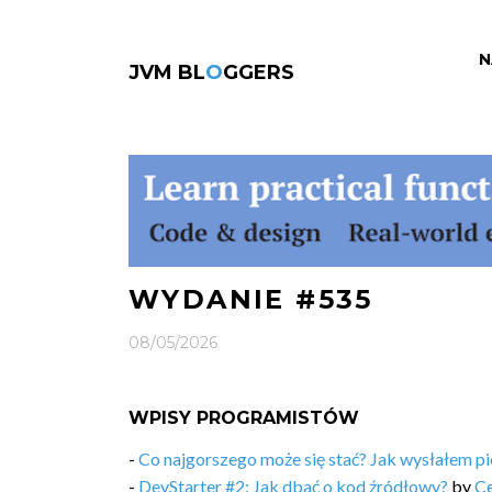
N
JVM BL
O
GGERS
WYDANIE #535
08/05/2026
WPISY PROGRAMISTÓW
-
Co najgorszego może się stać? Jak wysłałem pi
-
DevStarter #2: Jak dbać o kod źródłowy?
by
Ce