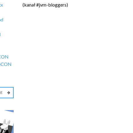
xx
(kanał #jvm-bloggers)
nd
N
CON
eCON
IE