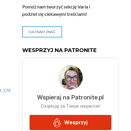
Pomóż nam tworzyć sekcję Varia i
podziel się ciekawymi treściami!
DAJ NAM ZNAĆ
WESPRZYJ NA PATRONITE
. 174