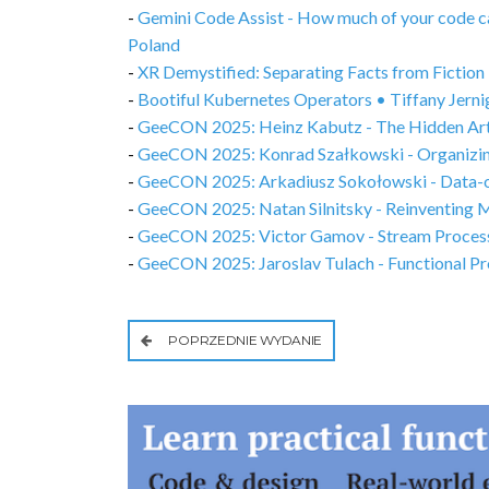
-
Gemini Code Assist - How much of your code 
Poland
-
XR Demystified: Separating Facts from Fiction 
-
Bootiful Kubernetes Operators • Tiffany Jern
-
GeeCON 2025: Heinz Kabutz - The Hidden Art of
-
GeeCON 2025: Konrad Szałkowski - Organizing
-
GeeCON 2025: Arkadiusz Sokołowski - Data-o
-
GeeCON 2025: Natan Silnitsky - Reinventing Mi
-
GeeCON 2025: Victor Gamov - Stream Processin
-
GeeCON 2025: Jaroslav Tulach - Functional P
POPRZEDNIE WYDANIE