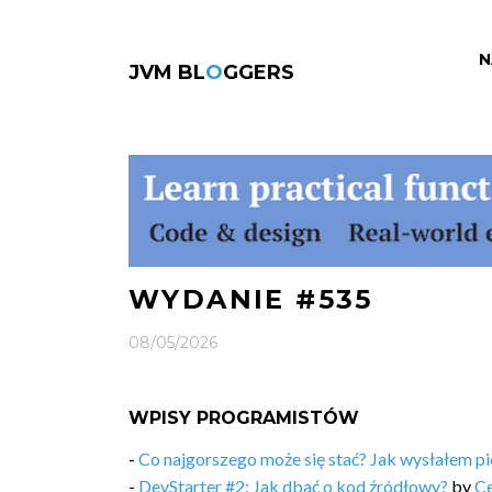
N
JVM BL
O
GGERS
WYDANIE #535
08/05/2026
WPISY PROGRAMISTÓW
-
Co najgorszego może się stać? Jak wysłałem pi
-
DevStarter #2: Jak dbać o kod źródłowy?
by
Ce