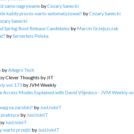
niż samo nagrywanie
by
Cezary Sanecki
Nie każdy proces warto automatyzować!
by
Cezary Sanecki
ezary Sanecki
and Spring Boot Release Candidates
by
Marcin Grzejszczak
ać?
by
Serverless Polska
e
by
Allegro Tech
by
Clever Thoughts by JIT
ly vol. 173
by
JVM Weekly
e Access Modes Explained with David Vlijmincx - JVM Weekly vol
wają na zarobki?
by
JustJoinIT
 praktyce
by
JustJoinIT
by
JustJoinIT
dy warto przejść
by
JustJoinIT