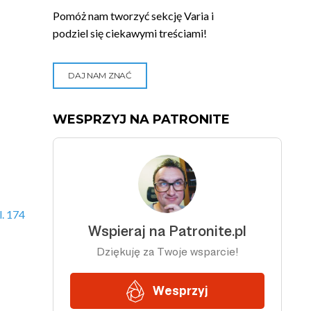
Pomóż nam tworzyć sekcję Varia i
podziel się ciekawymi treściami!
DAJ NAM ZNAĆ
WESPRZYJ NA PATRONITE
. 174