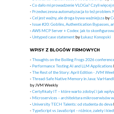
-
Co dało mi prowadzenie VLOGa? Czyli więcej 
-
Przedwczesna automatyzacja to też problem. 
-
Cel jest ważny, ale droga bywa ważniejsza
by
C
-
Issue #20: Goblins, Authentication Bypasses, 
-
AWS MCP Server + Codex: jak to skonfigurow
-
Untyped case statement
by
Łukasz Konopski
WPISY Z BLOGÓW FIRMOWYCH
-
Thoughts on the Boiling Frogs 2026 conferenc
-
Performance Testing AI and LLM Applications
-
The Rest of the Story: April Edition - JVM Week
-
Thread-Safe Native Memory in Java: VarHandl
by
JVM Weekly
-
Certyfikaty IT – które warto zdobyć i jak wpły
-
Microservices – architektura mikroserwisów w
-
University TECH Talents: od studenta do deva
-
TypeScript vs JavaScript – różnice, zalety i kie