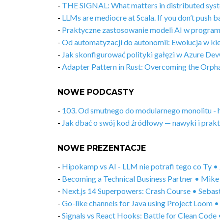
-
THE SIGNAL: What matters in distributed sys
-
LLMs are mediocre at Scala. If you don’t push b
-
Praktyczne zastosowanie modeli AI w program
-
Od automatyzacji do autonomii: Ewolucja w ki
-
Jak skonfigurować polityki gałęzi w Azure De
-
Adapter Pattern in Rust: Overcoming the Orph
NOWE PODCASTY
-
103. Od smutnego do modularnego monolitu - hi
-
Jak dbać o swój kod źródłowy — nawyki i prakty
NOWE PREZENTACJE
-
Hipokamp vs AI - LLM nie potrafi tego co Ty 
-
Becoming a Technical Business Partner • Mik
-
Next.js 14 Superpowers: Crash Course • Seba
-
Go-like channels for Java using Project Loom
-
Signals vs React Hooks: Battle for Clean Code