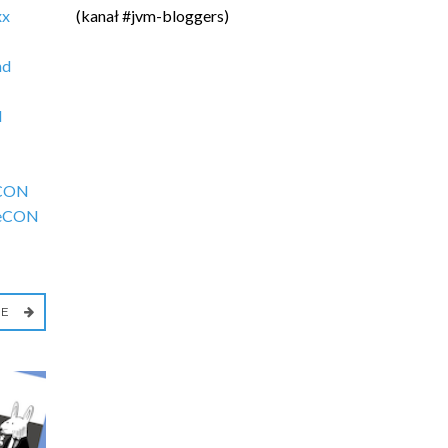
xx
(kanał #jvm-bloggers)
nd
N
CON
eCON
IE