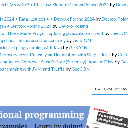
can LLMs write? • Mateusz Zięba • Devoxx Poland 2024
by
Devo
in 2024 • Rafał Legiędź • • Devoxx Poland 2024
by
Devoxx Pola
igan • Devoxx Poland 2024
by
Devoxx Poland
 Thread-Safe Progr.: Exploring java.util.concurrent
by
GeeCO
 chaos - Structured Concurrency
by
GeeCON
riented programming with Java
by
GeeCON
croservices: Efficiency and Innovation with Single-RunT
by
Gee
g As You’ve Never Seen Before (Seriously): Apache Flink
by
Ge
rogramming with JVM and Truffle
by
GeeCON
NASTĘPNE WYDAN