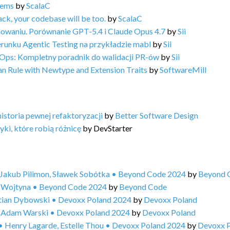
tems
by
ScalaC
ack, your codebase will be too.
by
ScalaC
owaniu. Porównanie GPT-5.4 i Claude Opus 4.7
by
Sii
erunku Agentic Testing na przykładzie mabl
by
Sii
vOps: Kompletny poradnik do walidacji PR-ów
by
Sii
an Rule with Newtype and Extension Traits
by
SoftwareMill
storia pewnej refaktoryzacji
by
Better Software Design
ki, które robią różnicę
by
DevStarter
• Jakub Pilimon, Sławek Sobótka • Beyond Code 2024
by
Beyond 
e Wojtyna • Beyond Code 2024
by
Beyond Code
stian Dybowski • Devoxx Poland 2024
by
Devoxx Poland
 • Adam Warski • Devoxx Poland 2024
by
Devoxx Poland
 • Henry Lagarde, Estelle Thou • Devoxx Poland 2024
by
Devoxx 