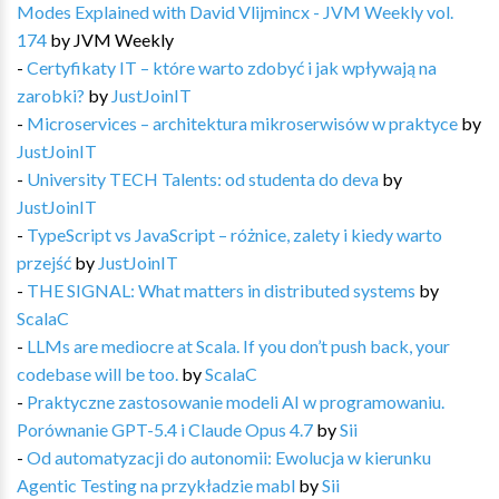
Modes Explained with David Vlijmincx - JVM Weekly vol.
174
by
JVM Weekly
-
Certyfikaty IT – które warto zdobyć i jak wpływają na
zarobki?
by
JustJoinIT
-
Microservices – architektura mikroserwisów w praktyce
by
JustJoinIT
-
University TECH Talents: od studenta do deva
by
JustJoinIT
-
TypeScript vs JavaScript – różnice, zalety i kiedy warto
przejść
by
JustJoinIT
-
THE SIGNAL: What matters in distributed systems
by
ScalaC
-
LLMs are mediocre at Scala. If you don’t push back, your
codebase will be too.
by
ScalaC
-
Praktyczne zastosowanie modeli AI w programowaniu.
Porównanie GPT-5.4 i Claude Opus 4.7
by
Sii
-
Od automatyzacji do autonomii: Ewolucja w kierunku
Agentic Testing na przykładzie mabl
by
Sii