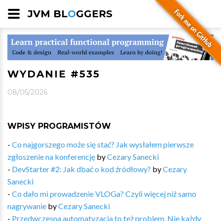
JVM BL
O
GGERS
WYDANIE #535
08/05/2026
WPISY PROGRAMISTÓW
-
Co najgorszego może się stać? Jak wysłałem pierwsze
zgłoszenie na konferencję
by
Cezary Sanecki
-
DevStarter #2: Jak dbać o kod źródłowy?
by
Cezary
Sanecki
-
Co dało mi prowadzenie VLOGa? Czyli więcej niż samo
nagrywanie
by
Cezary Sanecki
-
Przedwczesna automatyzacja to też problem. Nie każdy