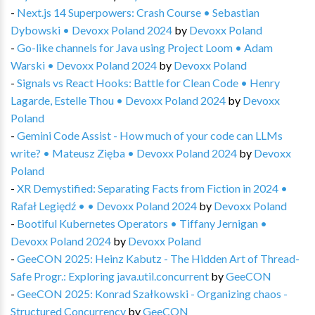
-
Next.js 14 Superpowers: Crash Course • Sebastian
Dybowski • Devoxx Poland 2024
by
Devoxx Poland
-
Go-like channels for Java using Project Loom • Adam
Warski • Devoxx Poland 2024
by
Devoxx Poland
-
Signals vs React Hooks: Battle for Clean Code • Henry
Lagarde, Estelle Thou • Devoxx Poland 2024
by
Devoxx
Poland
-
Gemini Code Assist - How much of your code can LLMs
write? • Mateusz Zięba • Devoxx Poland 2024
by
Devoxx
Poland
-
XR Demystified: Separating Facts from Fiction in 2024 •
Rafał Legiędź • • Devoxx Poland 2024
by
Devoxx Poland
-
Bootiful Kubernetes Operators • Tiffany Jernigan •
Devoxx Poland 2024
by
Devoxx Poland
-
GeeCON 2025: Heinz Kabutz - The Hidden Art of Thread-
Safe Progr.: Exploring java.util.concurrent
by
GeeCON
-
GeeCON 2025: Konrad Szałkowski - Organizing chaos -
Structured Concurrency
by
GeeCON