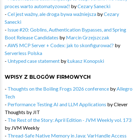
proces warto automatyzować!
by
Cezary Sanecki
-
Cel jest ważny, ale droga bywa ważniejsza
by
Cezary
Sanecki
-
Issue #20: Goblins, Authentication Bypasses, and Spring
Boot Release Candidates
by
Marcin Grzejszczak
-
AWS MCP Server + Codex: jak to skonfigurować?
by
Serverless Polska
-
Untyped case statement
by
Łukasz Konopski
WPISY Z BLOGÓW FIRMOWYCH
-
Thoughts on the Boiling Frogs 2026 conference
by
Allegro
Tech
-
Performance Testing AI and LLM Applications
by
Clever
Thoughts by JIT
-
The Rest of the Story: April Edition - JVM Weekly vol. 173
by
JVM Weekly
-
Thread-Safe Native Memory in Java: VarHandle Access