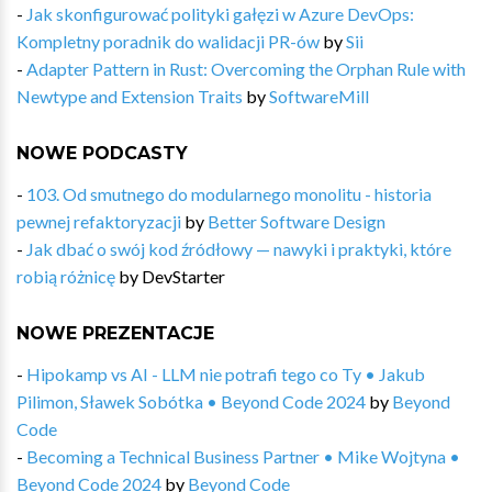
-
Jak skonfigurować polityki gałęzi w Azure DevOps:
Kompletny poradnik do walidacji PR-ów
by
Sii
-
Adapter Pattern in Rust: Overcoming the Orphan Rule with
Newtype and Extension Traits
by
SoftwareMill
NOWE PODCASTY
-
103. Od smutnego do modularnego monolitu - historia
pewnej refaktoryzacji
by
Better Software Design
-
Jak dbać o swój kod źródłowy — nawyki i praktyki, które
robią różnicę
by
DevStarter
NOWE PREZENTACJE
-
Hipokamp vs AI - LLM nie potrafi tego co Ty • Jakub
Pilimon, Sławek Sobótka • Beyond Code 2024
by
Beyond
Code
-
Becoming a Technical Business Partner • Mike Wojtyna •
Beyond Code 2024
by
Beyond Code