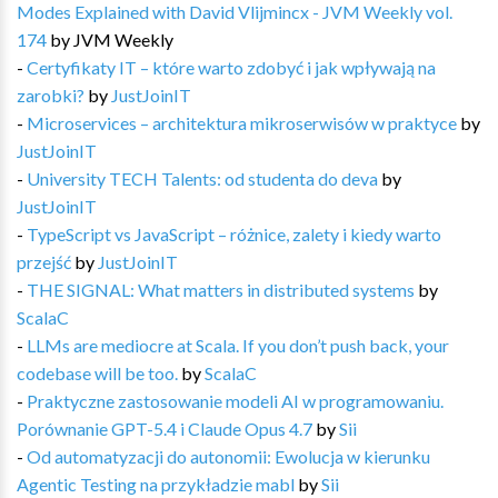
Modes Explained with David Vlijmincx - JVM Weekly vol.
174
by
JVM Weekly
-
Certyfikaty IT – które warto zdobyć i jak wpływają na
zarobki?
by
JustJoinIT
-
Microservices – architektura mikroserwisów w praktyce
by
JustJoinIT
-
University TECH Talents: od studenta do deva
by
JustJoinIT
-
TypeScript vs JavaScript – różnice, zalety i kiedy warto
przejść
by
JustJoinIT
-
THE SIGNAL: What matters in distributed systems
by
ScalaC
-
LLMs are mediocre at Scala. If you don’t push back, your
codebase will be too.
by
ScalaC
-
Praktyczne zastosowanie modeli AI w programowaniu.
Porównanie GPT-5.4 i Claude Opus 4.7
by
Sii
-
Od automatyzacji do autonomii: Ewolucja w kierunku
Agentic Testing na przykładzie mabl
by
Sii