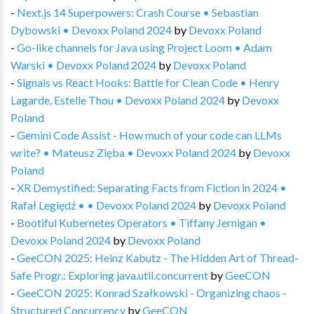
-
Next.js 14 Superpowers: Crash Course • Sebastian
Dybowski • Devoxx Poland 2024
by
Devoxx Poland
-
Go-like channels for Java using Project Loom • Adam
Warski • Devoxx Poland 2024
by
Devoxx Poland
-
Signals vs React Hooks: Battle for Clean Code • Henry
Lagarde, Estelle Thou • Devoxx Poland 2024
by
Devoxx
Poland
-
Gemini Code Assist - How much of your code can LLMs
write? • Mateusz Zięba • Devoxx Poland 2024
by
Devoxx
Poland
-
XR Demystified: Separating Facts from Fiction in 2024 •
Rafał Legiędź • • Devoxx Poland 2024
by
Devoxx Poland
-
Bootiful Kubernetes Operators • Tiffany Jernigan •
Devoxx Poland 2024
by
Devoxx Poland
-
GeeCON 2025: Heinz Kabutz - The Hidden Art of Thread-
Safe Progr.: Exploring java.util.concurrent
by
GeeCON
-
GeeCON 2025: Konrad Szałkowski - Organizing chaos -
Structured Concurrency
by
GeeCON