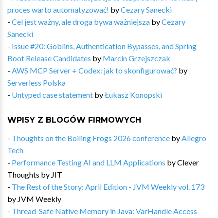
proces warto automatyzować!
by
Cezary Sanecki
-
Cel jest ważny, ale droga bywa ważniejsza
by
Cezary
Sanecki
-
Issue #20: Goblins, Authentication Bypasses, and Spring
Boot Release Candidates
by
Marcin Grzejszczak
-
AWS MCP Server + Codex: jak to skonfigurować?
by
Serverless Polska
-
Untyped case statement
by
Łukasz Konopski
WPISY Z BLOGÓW FIRMOWYCH
-
Thoughts on the Boiling Frogs 2026 conference
by
Allegro
Tech
-
Performance Testing AI and LLM Applications
by
Clever
Thoughts by JIT
-
The Rest of the Story: April Edition - JVM Weekly vol. 173
by
JVM Weekly
-
Thread-Safe Native Memory in Java: VarHandle Access