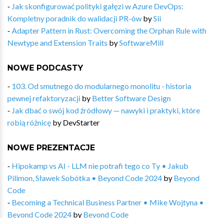
-
Jak skonfigurować polityki gałęzi w Azure DevOps:
Kompletny poradnik do walidacji PR-ów
by
Sii
-
Adapter Pattern in Rust: Overcoming the Orphan Rule with
Newtype and Extension Traits
by
SoftwareMill
NOWE PODCASTY
-
103. Od smutnego do modularnego monolitu - historia
pewnej refaktoryzacji
by
Better Software Design
-
Jak dbać o swój kod źródłowy — nawyki i praktyki, które
robią różnicę
by
DevStarter
NOWE PREZENTACJE
-
Hipokamp vs AI - LLM nie potrafi tego co Ty • Jakub
Pilimon, Sławek Sobótka • Beyond Code 2024
by
Beyond
Code
-
Becoming a Technical Business Partner • Mike Wojtyna •
Beyond Code 2024
by
Beyond Code