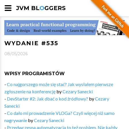
JVM BL
O
GGERS
WYDANIE #535
08/05/2026
WPISY PROGRAMISTÓW
-
Co najgorszego może się stać? Jak wysłałem pierwsze
zgłoszenie na konferencję
by
Cezary Sanecki
-
DevStarter #2: Jak dbać o kod źródłowy?
by
Cezary
Sanecki
-
Co dało mi prowadzenie VLOGa? Czyli więcej niż samo
nagrywanie
by
Cezary Sanecki
-
Przedwczesna automatyzacja to też problem. Nie każdy