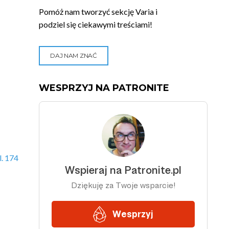
Pomóż nam tworzyć sekcję Varia i
podziel się ciekawymi treściami!
DAJ NAM ZNAĆ
WESPRZYJ NA PATRONITE
. 174