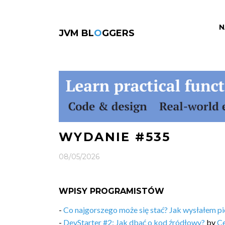
N
JVM BL
O
GGERS
WYDANIE #535
08/05/2026
WPISY PROGRAMISTÓW
-
Co najgorszego może się stać? Jak wysłałem pi
-
DevStarter #2: Jak dbać o kod źródłowy?
by
Ce