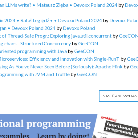
can LLMs write? • Mateusz Zięba • Devoxx Poland 2024
by
Devo
in 2024 • Rafał Legiędź • • Devoxx Poland 2024
by
Devoxx Pola
igan • Devoxx Poland 2024
by
Devoxx Poland
 Thread-Safe Progr.: Exploring java.util.concurrent
by
GeeCO
 chaos - Structured Concurrency
by
GeeCON
riented programming with Java
by
GeeCON
croservices: Efficiency and Innovation with Single-RunT
by
Gee
g As You’ve Never Seen Before (Seriously): Apache Flink
by
Ge
rogramming with JVM and Truffle
by
GeeCON
NASTĘPNE WYDAN