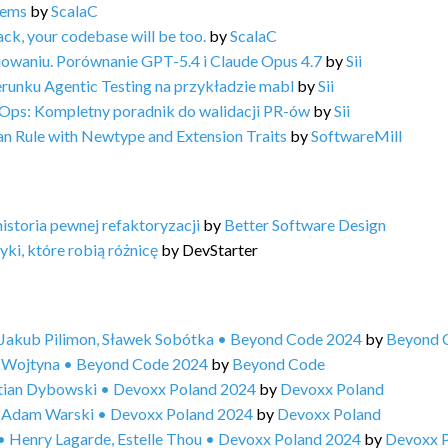
tems
by
ScalaC
ack, your codebase will be too.
by
ScalaC
owaniu. Porównanie GPT-5.4 i Claude Opus 4.7
by
Sii
erunku Agentic Testing na przykładzie mabl
by
Sii
vOps: Kompletny poradnik do walidacji PR-ów
by
Sii
an Rule with Newtype and Extension Traits
by
SoftwareMill
storia pewnej refaktoryzacji
by
Better Software Design
ki, które robią różnicę
by
DevStarter
• Jakub Pilimon, Sławek Sobótka • Beyond Code 2024
by
Beyond 
e Wojtyna • Beyond Code 2024
by
Beyond Code
stian Dybowski • Devoxx Poland 2024
by
Devoxx Poland
 • Adam Warski • Devoxx Poland 2024
by
Devoxx Poland
 • Henry Lagarde, Estelle Thou • Devoxx Poland 2024
by
Devoxx 