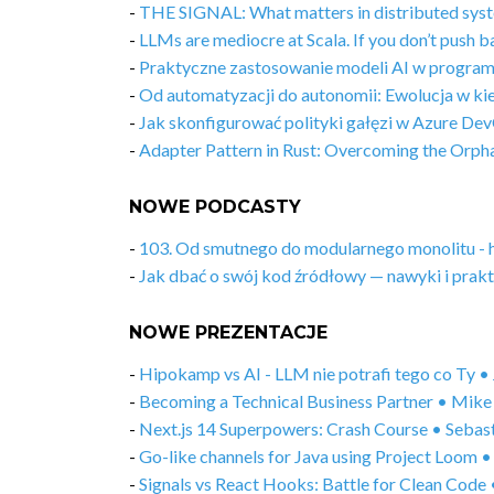
-
THE SIGNAL: What matters in distributed sys
-
LLMs are mediocre at Scala. If you don’t push b
-
Praktyczne zastosowanie modeli AI w program
-
Od automatyzacji do autonomii: Ewolucja w ki
-
Jak skonfigurować polityki gałęzi w Azure De
-
Adapter Pattern in Rust: Overcoming the Orph
NOWE PODCASTY
-
103. Od smutnego do modularnego monolitu - hi
-
Jak dbać o swój kod źródłowy — nawyki i prakty
NOWE PREZENTACJE
-
Hipokamp vs AI - LLM nie potrafi tego co Ty 
-
Becoming a Technical Business Partner • Mik
-
Next.js 14 Superpowers: Crash Course • Seba
-
Go-like channels for Java using Project Loom
-
Signals vs React Hooks: Battle for Clean Code