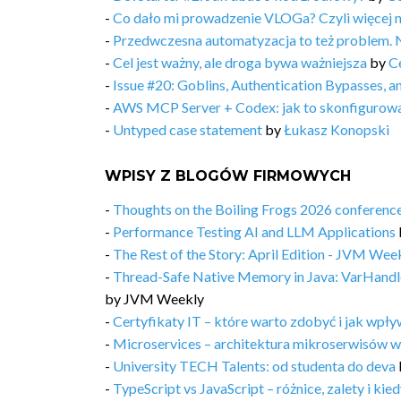
-
Co dało mi prowadzenie VLOGa? Czyli więcej 
-
Przedwczesna automatyzacja to też problem. 
-
Cel jest ważny, ale droga bywa ważniejsza
by
C
-
Issue #20: Goblins, Authentication Bypasses, 
-
AWS MCP Server + Codex: jak to skonfigurow
-
Untyped case statement
by
Łukasz Konopski
WPISY Z BLOGÓW FIRMOWYCH
-
Thoughts on the Boiling Frogs 2026 conferenc
-
Performance Testing AI and LLM Applications
-
The Rest of the Story: April Edition - JVM Week
-
Thread-Safe Native Memory in Java: VarHandl
by
JVM Weekly
-
Certyfikaty IT – które warto zdobyć i jak wpły
-
Microservices – architektura mikroserwisów w
-
University TECH Talents: od studenta do deva
-
TypeScript vs JavaScript – różnice, zalety i kie