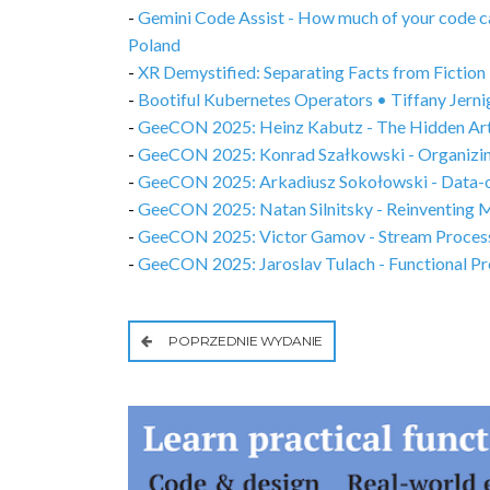
-
Gemini Code Assist - How much of your code 
Poland
-
XR Demystified: Separating Facts from Fiction 
-
Bootiful Kubernetes Operators • Tiffany Jern
-
GeeCON 2025: Heinz Kabutz - The Hidden Art of
-
GeeCON 2025: Konrad Szałkowski - Organizing
-
GeeCON 2025: Arkadiusz Sokołowski - Data-o
-
GeeCON 2025: Natan Silnitsky - Reinventing Mi
-
GeeCON 2025: Victor Gamov - Stream Processin
-
GeeCON 2025: Jaroslav Tulach - Functional P
POPRZEDNIE WYDANIE