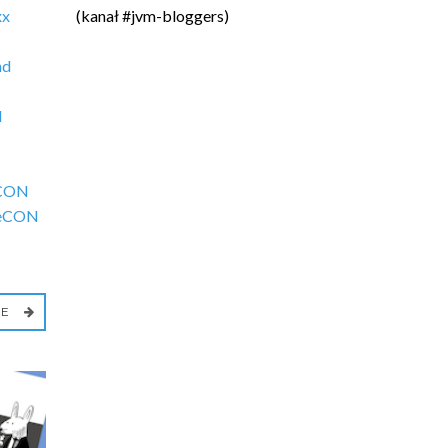
xx
(kanał #jvm-bloggers)
nd
N
CON
eCON
IE