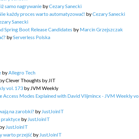
niż samo nagrywanie
by
Cezary Sanecki
Nie każdy proces warto automatyzować!
by
Cezary Sanecki
ezary Sanecki
and Spring Boot Release Candidates
by
Marcin Grzejszczak
ać?
by
Serverless Polska
e
by
Allegro Tech
by
Clever Thoughts by JIT
ly vol. 173
by
JVM Weekly
e Access Modes Explained with David Vlijmincx - JVM Weekly vol
wają na zarobki?
by
JustJoinIT
 praktyce
by
JustJoinIT
by
JustJoinIT
dy warto przejść
by
JustJoinIT