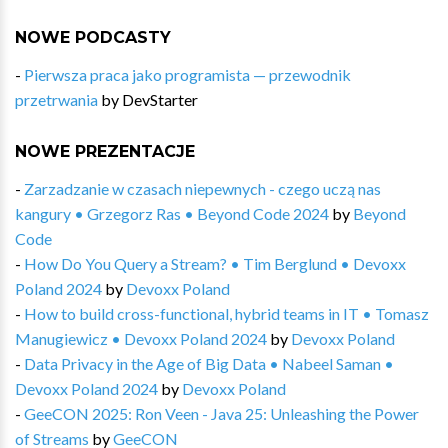
NOWE PODCASTY
-
Pierwsza praca jako programista — przewodnik
przetrwania
by
DevStarter
NOWE PREZENTACJE
-
Zarzadzanie w czasach niepewnych - czego uczą nas
kangury • Grzegorz Ras • Beyond Code 2024
by
Beyond
Code
-
How Do You Query a Stream? • Tim Berglund • Devoxx
Poland 2024
by
Devoxx Poland
-
How to build cross-functional, hybrid teams in IT • Tomasz
Manugiewicz • Devoxx Poland 2024
by
Devoxx Poland
-
Data Privacy in the Age of Big Data • Nabeel Saman •
Devoxx Poland 2024
by
Devoxx Poland
-
GeeCON 2025: Ron Veen - Java 25: Unleashing the Power
of Streams
by
GeeCON