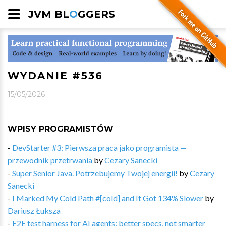
JVM BL
O
GGERS
WYDANIE #536
15/05/2026
WPISY PROGRAMISTÓW
-
DevStarter #3: Pierwsza praca jako programista —
przewodnik przetrwania
by
Cezary Sanecki
-
Super Senior Java. Potrzebujemy Twojej energii!
by
Cezary
Sanecki
-
I Marked My Cold Path #[cold] and It Got 134% Slower
by
Dariusz Łuksza
-
E2E test harness for AI agents: better specs, not smarter