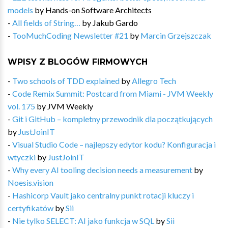
models
by
Hands-on Software Architects
-
All fields of String…
by
Jakub Gardo
-
TooMuchCoding Newsletter #21
by
Marcin Grzejszczak
WPISY Z BLOGÓW FIRMOWYCH
-
Two schools of TDD explained
by
Allegro Tech
-
Code Remix Summit: Postcard from Miami - JVM Weekly
vol. 175
by
JVM Weekly
-
Git i GitHub – kompletny przewodnik dla początkujących
by
JustJoinIT
-
Visual Studio Code – najlepszy edytor kodu? Konfiguracja i
wtyczki
by
JustJoinIT
-
Why every AI tooling decision needs a measurement
by
Noesis.vision
-
Hashicorp Vault jako centralny punkt rotacji kluczy i
certyfikatów
by
Sii
-
Nie tylko SELECT: AI jako funkcja w SQL
by
Sii