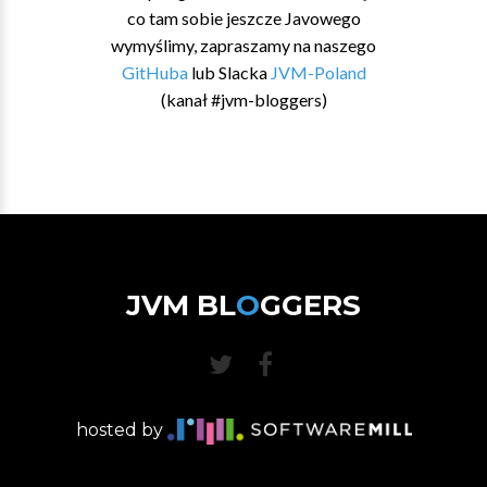
co tam sobie jeszcze Javowego
wymyślimy, zapraszamy na naszego
GitHuba
lub Slacka
JVM-Poland
(kanał #jvm-bloggers)
JVM BL
O
GGERS
hosted by