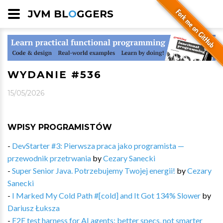
JVM BL
O
GGERS
WYDANIE #536
15/05/2026
WPISY PROGRAMISTÓW
-
DevStarter #3: Pierwsza praca jako programista —
przewodnik przetrwania
by
Cezary Sanecki
-
Super Senior Java. Potrzebujemy Twojej energii!
by
Cezary
Sanecki
-
I Marked My Cold Path #[cold] and It Got 134% Slower
by
Dariusz Łuksza
-
E2E test harness for AI agents: better specs, not smarter