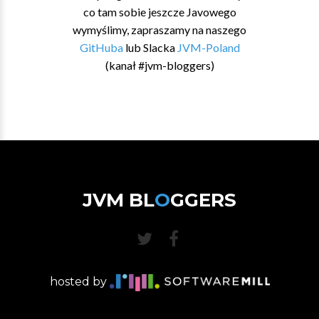
co tam sobie jeszcze Javowego
wymyślimy, zapraszamy na naszego
GitHuba
lub Slacka
JVM-Poland
(kanał #jvm-bloggers)
JVM BL
O
GGERS
hosted by