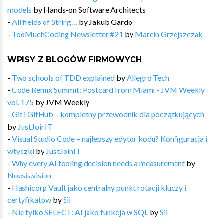
models
by
Hands-on Software Architects
-
All fields of String…
by
Jakub Gardo
-
TooMuchCoding Newsletter #21
by
Marcin Grzejszczak
WPISY Z BLOGÓW FIRMOWYCH
-
Two schools of TDD explained
by
Allegro Tech
-
Code Remix Summit: Postcard from Miami - JVM Weekly
vol. 175
by
JVM Weekly
-
Git i GitHub – kompletny przewodnik dla początkujących
by
JustJoinIT
-
Visual Studio Code – najlepszy edytor kodu? Konfiguracja i
wtyczki
by
JustJoinIT
-
Why every AI tooling decision needs a measurement
by
Noesis.vision
-
Hashicorp Vault jako centralny punkt rotacji kluczy i
certyfikatów
by
Sii
-
Nie tylko SELECT: AI jako funkcja w SQL
by
Sii