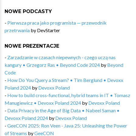
NOWE PODCASTY
-
Pierwsza praca jako programista — przewodnik
przetrwania
by
DevStarter
NOWE PREZENTACJE
-
Zarzadzanie w czasach niepewnych - czego uczą nas
kangury • Grzegorz Ras • Beyond Code 2024
by
Beyond
Code
-
How Do You Query a Stream? • Tim Berglund • Devoxx
Poland 2024
by
Devoxx Poland
-
How to build cross-functional, hybrid teams in IT • Tomasz
Manugiewicz • Devoxx Poland 2024
by
Devoxx Poland
-
Data Privacy in the Age of Big Data • Nabeel Saman •
Devoxx Poland 2024
by
Devoxx Poland
-
GeeCON 2025: Ron Veen - Java 25: Unleashing the Power
of Streams
by
GeeCON