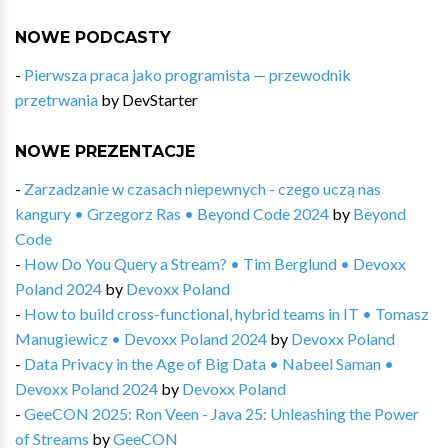
NOWE PODCASTY
-
Pierwsza praca jako programista — przewodnik
przetrwania
by
DevStarter
NOWE PREZENTACJE
-
Zarzadzanie w czasach niepewnych - czego uczą nas
kangury • Grzegorz Ras • Beyond Code 2024
by
Beyond
Code
-
How Do You Query a Stream? • Tim Berglund • Devoxx
Poland 2024
by
Devoxx Poland
-
How to build cross-functional, hybrid teams in IT • Tomasz
Manugiewicz • Devoxx Poland 2024
by
Devoxx Poland
-
Data Privacy in the Age of Big Data • Nabeel Saman •
Devoxx Poland 2024
by
Devoxx Poland
-
GeeCON 2025: Ron Veen - Java 25: Unleashing the Power
of Streams
by
GeeCON