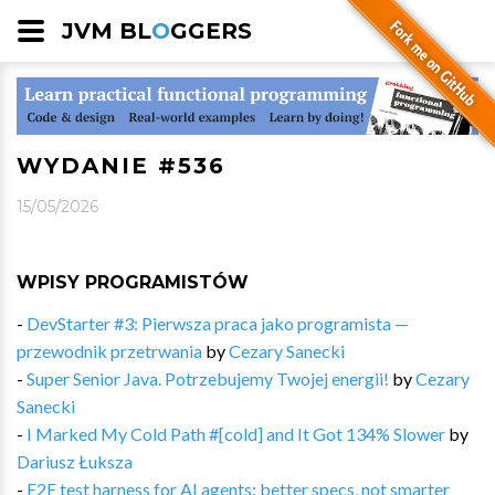
JVM BL
O
GGERS
WYDANIE #536
15/05/2026
WPISY PROGRAMISTÓW
-
DevStarter #3: Pierwsza praca jako programista —
przewodnik przetrwania
by
Cezary Sanecki
-
Super Senior Java. Potrzebujemy Twojej energii!
by
Cezary
Sanecki
-
I Marked My Cold Path #[cold] and It Got 134% Slower
by
Dariusz Łuksza
-
E2E test harness for AI agents: better specs, not smarter