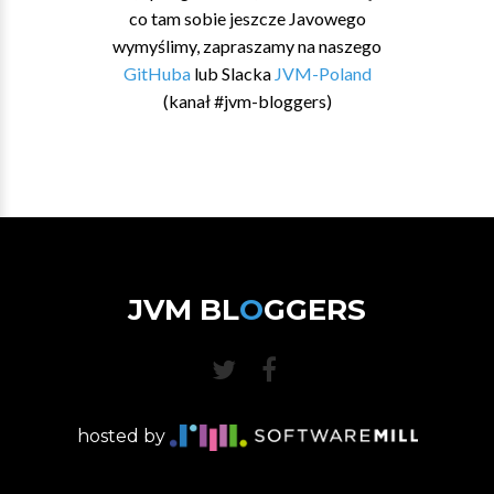
co tam sobie jeszcze Javowego
wymyślimy, zapraszamy na naszego
GitHuba
lub Slacka
JVM-Poland
(kanał #jvm-bloggers)
JVM BL
O
GGERS
hosted by