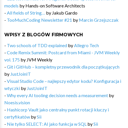
models
by
Hands-on Software Architects
-
All fields of String…
by
Jakub Gardo
-
TooMuchCoding Newsletter #21
by
Marcin Grzejszczak
WPISY Z BLOGÓW FIRMOWYCH
-
Two schools of TDD explained
by
Allegro Tech
-
Code Remix Summit: Postcard from Miami - JVM Weekly
vol. 175
by
JVM Weekly
-
Git i GitHub – kompletny przewodnik dla początkujących
by
JustJoinIT
-
Visual Studio Code – najlepszy edytor kodu? Konfiguracja i
wtyczki
by
JustJoinIT
-
Why every AI tooling decision needs a measurement
by
Noesis.vision
-
Hashicorp Vault jako centralny punkt rotacji kluczy i
certyfikatów
by
Sii
-
Nie tylko SELECT: AI jako funkcja w SQL
by
Sii