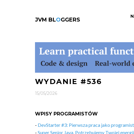
N
JVM BL
O
GGERS
WYDANIE #536
15/05/2026
WPISY PROGRAMISTÓW
-
DevStarter #3: Pierwsza praca jako programis
-
Super Senior Java. Potrzebujemy Twojej energii