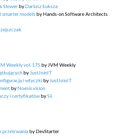
% Slower
by
Dariusz Łuksza
ot smarter models
by
Hands-on Software Architects
zejszczak
VM Weekly vol. 175
by
JVM Weekly
ątkujących
by
JustJoinIT
nfiguracja i wtyczki
by
JustJoinIT
ement
by
Noesis.vision
uczy i certyfikatów
by
Sii
k przetrwania
by
DevStarter