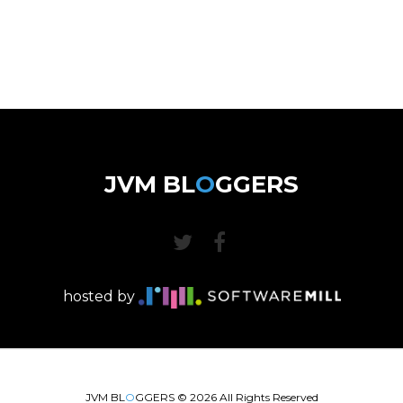
JVM BL
O
GGERS
hosted by
JVM BL
O
GGERS ©
2026
All Rights Reserved