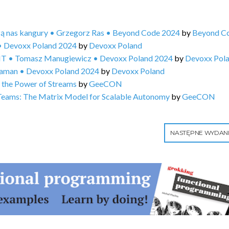
zą nas kangury • Grzegorz Ras • Beyond Code 2024
by
Beyond C
• Devoxx Poland 2024
by
Devoxx Poland
in IT • Tomasz Manugiewicz • Devoxx Poland 2024
by
Devoxx Pol
 Saman • Devoxx Poland 2024
by
Devoxx Poland
 the Power of Streams
by
GeeCON
Teams: The Matrix Model for Scalable Autonomy
by
GeeCON
NASTĘPNE WYDAN