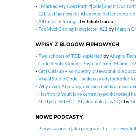
-
I Marked My Cold Path #[cold] and It Got 134
-
E2E test harness for AI agents: better specs, n
-
All fields of String…
by
Jakub Gardo
-
TooMuchCoding Newsletter #21
by
Marcin Gr
WPISY Z BLOGÓW FIRMOWYCH
-
Two schools of TDD explained
by
Allegro Tech
-
Code Remix Summit: Postcard from Miami - J
-
Git i GitHub – kompletny przewodnik dla pocz
-
Visual Studio Code – najlepszy edytor kodu? Ko
-
Why every AI tooling decision needs a measur
-
Hashicorp Vault jako centralny punkt rotacji kl
-
Nie tylko SELECT: AI jako funkcja w SQL
by
Sii
NOWE PODCASTY
-
Pierwsza praca jako programista — przewodni