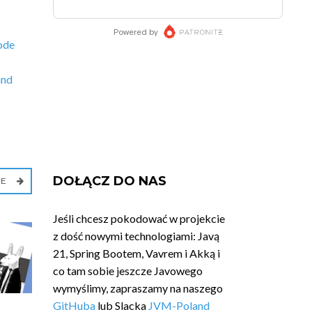
ode
and
DOŁĄCZ DO NAS
IE
Jeśli chcesz pokodować w projekcie
z dość nowymi technologiami: Javą
21, Spring Bootem, Vavrem i Akką i
co tam sobie jeszcze Javowego
wymyślimy, zapraszamy na naszego
GitHuba
lub Slacka
JVM-Poland