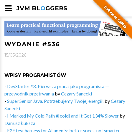
JVM BL
O
GGERS
WYDANIE #536
15/05/2026
WPISY PROGRAMISTÓW
-
DevStarter #3: Pierwsza praca jako programista —
przewodnik przetrwania
by
Cezary Sanecki
-
Super Senior Java. Potrzebujemy Twojej energii!
by
Cezary
Sanecki
-
I Marked My Cold Path #[cold] and It Got 134% Slower
by
Dariusz Łuksza
-
E2E test harness for AI agents: better specs, not smarter