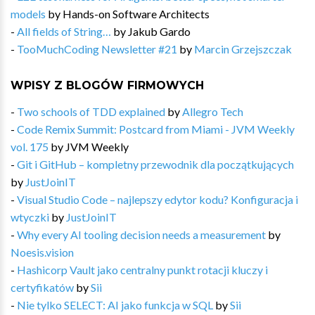
models
by
Hands-on Software Architects
-
All fields of String…
by
Jakub Gardo
-
TooMuchCoding Newsletter #21
by
Marcin Grzejszczak
WPISY Z BLOGÓW FIRMOWYCH
-
Two schools of TDD explained
by
Allegro Tech
-
Code Remix Summit: Postcard from Miami - JVM Weekly
vol. 175
by
JVM Weekly
-
Git i GitHub – kompletny przewodnik dla początkujących
by
JustJoinIT
-
Visual Studio Code – najlepszy edytor kodu? Konfiguracja i
wtyczki
by
JustJoinIT
-
Why every AI tooling decision needs a measurement
by
Noesis.vision
-
Hashicorp Vault jako centralny punkt rotacji kluczy i
certyfikatów
by
Sii
-
Nie tylko SELECT: AI jako funkcja w SQL
by
Sii