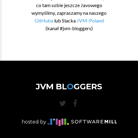
co tam sobie jeszcze Javowego
wymyślimy, zapraszamy na naszego
GitHuba
lub Slacka
JVM-Poland
(kanał #jvm-bloggers)
JVM BL
O
GGERS
hosted by