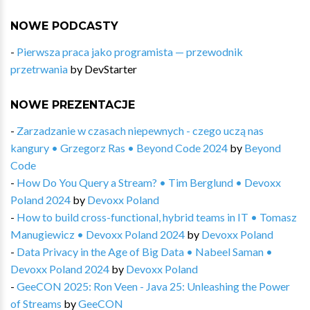
NOWE PODCASTY
-
Pierwsza praca jako programista — przewodnik
przetrwania
by
DevStarter
NOWE PREZENTACJE
-
Zarzadzanie w czasach niepewnych - czego uczą nas
kangury • Grzegorz Ras • Beyond Code 2024
by
Beyond
Code
-
How Do You Query a Stream? • Tim Berglund • Devoxx
Poland 2024
by
Devoxx Poland
-
How to build cross-functional, hybrid teams in IT • Tomasz
Manugiewicz • Devoxx Poland 2024
by
Devoxx Poland
-
Data Privacy in the Age of Big Data • Nabeel Saman •
Devoxx Poland 2024
by
Devoxx Poland
-
GeeCON 2025: Ron Veen - Java 25: Unleashing the Power
of Streams
by
GeeCON