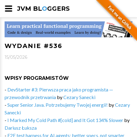
JVM BL
O
GGERS
WYDANIE #536
15/05/2026
WPISY PROGRAMISTÓW
-
DevStarter #3: Pierwsza praca jako programista —
przewodnik przetrwania
by
Cezary Sanecki
-
Super Senior Java. Potrzebujemy Twojej energii!
by
Cezary
Sanecki
-
I Marked My Cold Path #[cold] and It Got 134% Slower
by
Dariusz Łuksza
-
E2E test harness for AI agents: better specs, not smarter