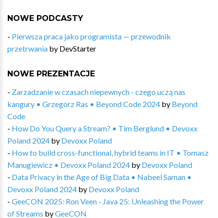
NOWE PODCASTY
-
Pierwsza praca jako programista — przewodnik
przetrwania
by
DevStarter
NOWE PREZENTACJE
-
Zarzadzanie w czasach niepewnych - czego uczą nas
kangury • Grzegorz Ras • Beyond Code 2024
by
Beyond
Code
-
How Do You Query a Stream? • Tim Berglund • Devoxx
Poland 2024
by
Devoxx Poland
-
How to build cross-functional, hybrid teams in IT • Tomasz
Manugiewicz • Devoxx Poland 2024
by
Devoxx Poland
-
Data Privacy in the Age of Big Data • Nabeel Saman •
Devoxx Poland 2024
by
Devoxx Poland
-
GeeCON 2025: Ron Veen - Java 25: Unleashing the Power
of Streams
by
GeeCON