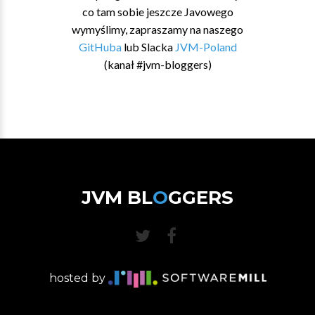
co tam sobie jeszcze Javowego
wymyślimy, zapraszamy na naszego
GitHuba
lub Slacka
JVM-Poland
(kanał #jvm-bloggers)
JVM BL
O
GGERS
hosted by