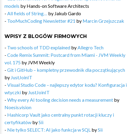
models
by
Hands-on Software Architects
-
All fields of String…
by
Jakub Gardo
-
TooMuchCoding Newsletter #21
by
Marcin Grzejszczak
WPISY Z BLOGÓW FIRMOWYCH
-
Two schools of TDD explained
by
Allegro Tech
-
Code Remix Summit: Postcard from Miami - JVM Weekly
vol. 175
by
JVM Weekly
-
Git i GitHub – kompletny przewodnik dla początkujących
by
JustJoinIT
-
Visual Studio Code – najlepszy edytor kodu? Konfiguracja i
wtyczki
by
JustJoinIT
-
Why every AI tooling decision needs a measurement
by
Noesis.vision
-
Hashicorp Vault jako centralny punkt rotacji kluczy i
certyfikatów
by
Sii
-
Nie tylko SELECT: AI jako funkcja w SQL
by
Sii