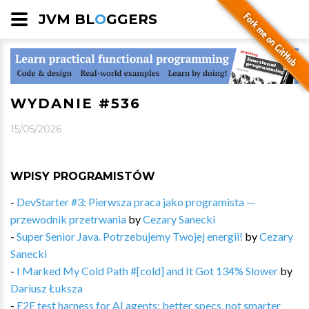
JVM BL
O
GGERS
WYDANIE #536
15/05/2026
WPISY PROGRAMISTÓW
-
DevStarter #3: Pierwsza praca jako programista —
przewodnik przetrwania
by
Cezary Sanecki
-
Super Senior Java. Potrzebujemy Twojej energii!
by
Cezary
Sanecki
-
I Marked My Cold Path #[cold] and It Got 134% Slower
by
Dariusz Łuksza
-
E2E test harness for AI agents: better specs, not smarter