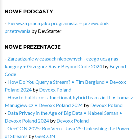
NOWE PODCASTY
-
Pierwsza praca jako programista — przewodnik
przetrwania
by
DevStarter
NOWE PREZENTACJE
-
Zarzadzanie w czasach niepewnych - czego uczą nas
kangury • Grzegorz Ras • Beyond Code 2024
by
Beyond
Code
-
How Do You Query a Stream? • Tim Berglund • Devoxx
Poland 2024
by
Devoxx Poland
-
How to build cross-functional, hybrid teams in IT • Tomasz
Manugiewicz • Devoxx Poland 2024
by
Devoxx Poland
-
Data Privacy in the Age of Big Data • Nabeel Saman •
Devoxx Poland 2024
by
Devoxx Poland
-
GeeCON 2025: Ron Veen - Java 25: Unleashing the Power
of Streams
by
GeeCON