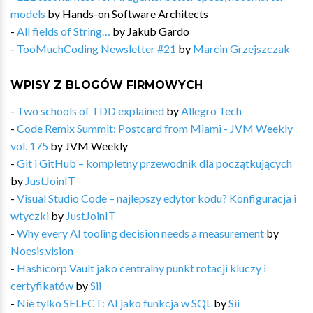
models
by
Hands-on Software Architects
-
All fields of String…
by
Jakub Gardo
-
TooMuchCoding Newsletter #21
by
Marcin Grzejszczak
WPISY Z BLOGÓW FIRMOWYCH
-
Two schools of TDD explained
by
Allegro Tech
-
Code Remix Summit: Postcard from Miami - JVM Weekly
vol. 175
by
JVM Weekly
-
Git i GitHub – kompletny przewodnik dla początkujących
by
JustJoinIT
-
Visual Studio Code – najlepszy edytor kodu? Konfiguracja i
wtyczki
by
JustJoinIT
-
Why every AI tooling decision needs a measurement
by
Noesis.vision
-
Hashicorp Vault jako centralny punkt rotacji kluczy i
certyfikatów
by
Sii
-
Nie tylko SELECT: AI jako funkcja w SQL
by
Sii