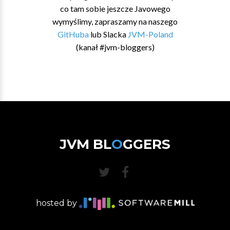
co tam sobie jeszcze Javowego
wymyślimy, zapraszamy na naszego
GitHuba
lub Slacka
JVM-Poland
(kanał #jvm-bloggers)
JVM BL
O
GGERS
hosted by