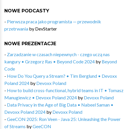
NOWE PODCASTY
-
Pierwsza praca jako programista — przewodnik
przetrwania
by
DevStarter
NOWE PREZENTACJE
-
Zarzadzanie w czasach niepewnych - czego uczą nas
kangury • Grzegorz Ras • Beyond Code 2024
by
Beyond
Code
-
How Do You Query a Stream? • Tim Berglund • Devoxx
Poland 2024
by
Devoxx Poland
-
How to build cross-functional, hybrid teams in IT • Tomasz
Manugiewicz • Devoxx Poland 2024
by
Devoxx Poland
-
Data Privacy in the Age of Big Data • Nabeel Saman •
Devoxx Poland 2024
by
Devoxx Poland
-
GeeCON 2025: Ron Veen - Java 25: Unleashing the Power
of Streams
by
GeeCON