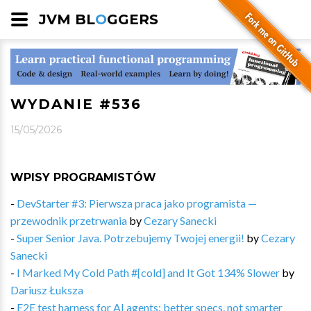
JVM BL
O
GGERS
WYDANIE #536
15/05/2026
WPISY PROGRAMISTÓW
-
DevStarter #3: Pierwsza praca jako programista —
przewodnik przetrwania
by
Cezary Sanecki
-
Super Senior Java. Potrzebujemy Twojej energii!
by
Cezary
Sanecki
-
I Marked My Cold Path #[cold] and It Got 134% Slower
by
Dariusz Łuksza
-
E2E test harness for AI agents: better specs, not smarter