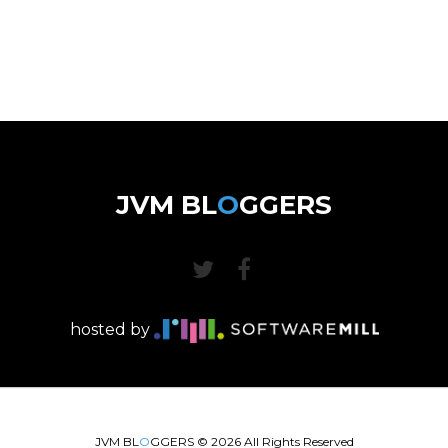
JVM BL
O
GGERS
hosted by
JVM BL
O
GGERS ©
2026
All Rights Reserved