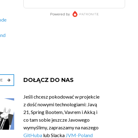
ode
and
DOŁĄCZ DO NAS
IE
Jeśli chcesz pokodować w projekcie
z dość nowymi technologiami: Javą
21, Spring Bootem, Vavrem i Akką i
co tam sobie jeszcze Javowego
wymyślimy, zapraszamy na naszego
GitHuba
lub Slacka
JVM-Poland