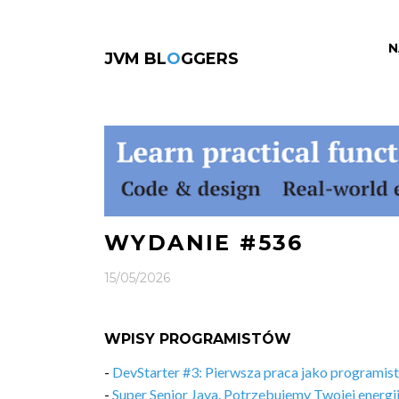
N
JVM BL
O
GGERS
WYDANIE #536
15/05/2026
WPISY PROGRAMISTÓW
-
DevStarter #3: Pierwsza praca jako programis
-
Super Senior Java. Potrzebujemy Twojej energii