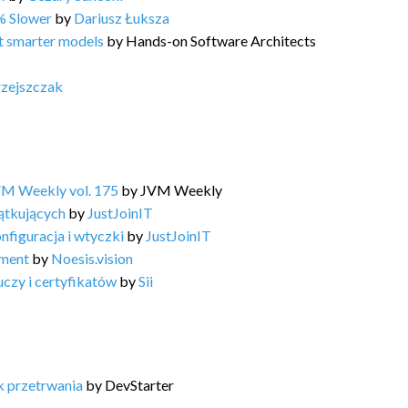
% Slower
by
Dariusz Łuksza
ot smarter models
by
Hands-on Software Architects
zejszczak
VM Weekly vol. 175
by
JVM Weekly
ątkujących
by
JustJoinIT
nfiguracja i wtyczki
by
JustJoinIT
ement
by
Noesis.vision
uczy i certyfikatów
by
Sii
k przetrwania
by
DevStarter