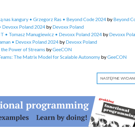
zą nas kangury • Grzegorz Ras • Beyond Code 2024
by
Beyond C
• Devoxx Poland 2024
by
Devoxx Poland
in IT • Tomasz Manugiewicz • Devoxx Poland 2024
by
Devoxx Pol
 Saman • Devoxx Poland 2024
by
Devoxx Poland
 the Power of Streams
by
GeeCON
Teams: The Matrix Model for Scalable Autonomy
by
GeeCON
NASTĘPNE WYDAN