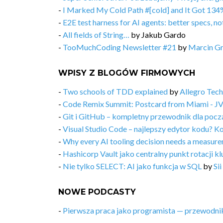
-
I Marked My Cold Path #[cold] and It Got 134
-
E2E test harness for AI agents: better specs, n
-
All fields of String…
by
Jakub Gardo
-
TooMuchCoding Newsletter #21
by
Marcin Gr
WPISY Z BLOGÓW FIRMOWYCH
-
Two schools of TDD explained
by
Allegro Tech
-
Code Remix Summit: Postcard from Miami - J
-
Git i GitHub – kompletny przewodnik dla pocz
-
Visual Studio Code – najlepszy edytor kodu? Ko
-
Why every AI tooling decision needs a measur
-
Hashicorp Vault jako centralny punkt rotacji kl
-
Nie tylko SELECT: AI jako funkcja w SQL
by
Sii
NOWE PODCASTY
-
Pierwsza praca jako programista — przewodni