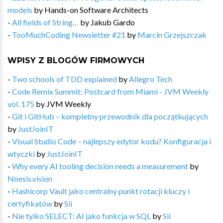
models
by
Hands-on Software Architects
-
All fields of String…
by
Jakub Gardo
-
TooMuchCoding Newsletter #21
by
Marcin Grzejszczak
WPISY Z BLOGÓW FIRMOWYCH
-
Two schools of TDD explained
by
Allegro Tech
-
Code Remix Summit: Postcard from Miami - JVM Weekly
vol. 175
by
JVM Weekly
-
Git i GitHub – kompletny przewodnik dla początkujących
by
JustJoinIT
-
Visual Studio Code – najlepszy edytor kodu? Konfiguracja i
wtyczki
by
JustJoinIT
-
Why every AI tooling decision needs a measurement
by
Noesis.vision
-
Hashicorp Vault jako centralny punkt rotacji kluczy i
certyfikatów
by
Sii
-
Nie tylko SELECT: AI jako funkcja w SQL
by
Sii