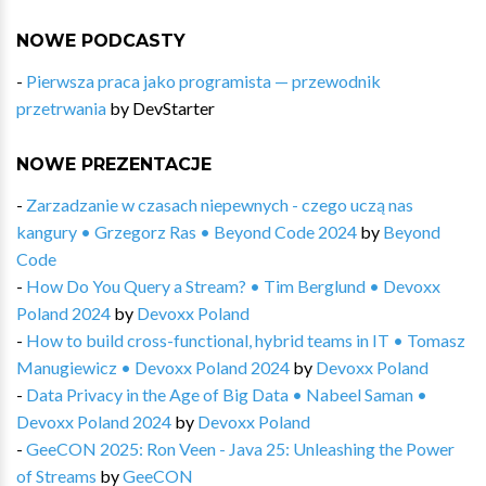
NOWE PODCASTY
-
Pierwsza praca jako programista — przewodnik
przetrwania
by
DevStarter
NOWE PREZENTACJE
-
Zarzadzanie w czasach niepewnych - czego uczą nas
kangury • Grzegorz Ras • Beyond Code 2024
by
Beyond
Code
-
How Do You Query a Stream? • Tim Berglund • Devoxx
Poland 2024
by
Devoxx Poland
-
How to build cross-functional, hybrid teams in IT • Tomasz
Manugiewicz • Devoxx Poland 2024
by
Devoxx Poland
-
Data Privacy in the Age of Big Data • Nabeel Saman •
Devoxx Poland 2024
by
Devoxx Poland
-
GeeCON 2025: Ron Veen - Java 25: Unleashing the Power
of Streams
by
GeeCON