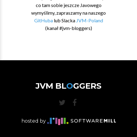
co tam sobie jeszcze Javowego
wymyślimy, zapraszamy na naszego
GitHuba
lub Slacka
JVM-Poland
(kanał #jvm-bloggers)
JVM BL
O
GGERS
hosted by