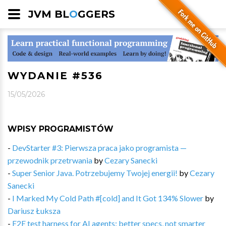
JVM BL
O
GGERS
WYDANIE #536
15/05/2026
WPISY PROGRAMISTÓW
-
DevStarter #3: Pierwsza praca jako programista —
przewodnik przetrwania
by
Cezary Sanecki
-
Super Senior Java. Potrzebujemy Twojej energii!
by
Cezary
Sanecki
-
I Marked My Cold Path #[cold] and It Got 134% Slower
by
Dariusz Łuksza
-
E2E test harness for AI agents: better specs, not smarter