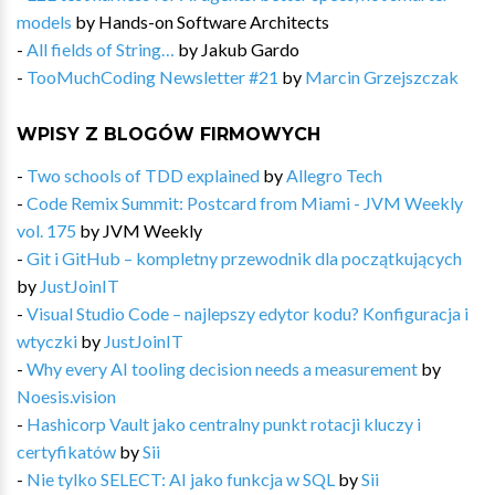
models
by
Hands-on Software Architects
-
All fields of String…
by
Jakub Gardo
-
TooMuchCoding Newsletter #21
by
Marcin Grzejszczak
WPISY Z BLOGÓW FIRMOWYCH
-
Two schools of TDD explained
by
Allegro Tech
-
Code Remix Summit: Postcard from Miami - JVM Weekly
vol. 175
by
JVM Weekly
-
Git i GitHub – kompletny przewodnik dla początkujących
by
JustJoinIT
-
Visual Studio Code – najlepszy edytor kodu? Konfiguracja i
wtyczki
by
JustJoinIT
-
Why every AI tooling decision needs a measurement
by
Noesis.vision
-
Hashicorp Vault jako centralny punkt rotacji kluczy i
certyfikatów
by
Sii
-
Nie tylko SELECT: AI jako funkcja w SQL
by
Sii