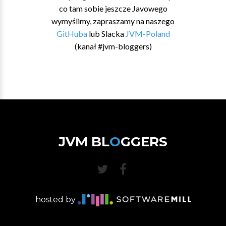
co tam sobie jeszcze Javowego
wymyślimy, zapraszamy na naszego
GitHuba
lub Slacka
JVM-Poland
(kanał #jvm-bloggers)
JVM BL
O
GGERS
hosted by