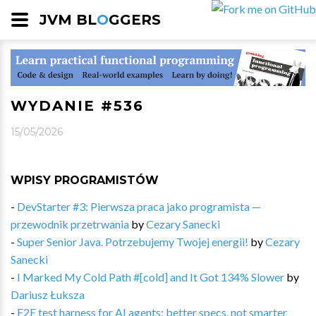
JVM BL
O
GGERS
WYDANIE #536
15/05/2026
WPISY PROGRAMISTÓW
-
DevStarter #3: Pierwsza praca jako programista —
przewodnik przetrwania
by
Cezary Sanecki
-
Super Senior Java. Potrzebujemy Twojej energii!
by
Cezary
Sanecki
-
I Marked My Cold Path #[cold] and It Got 134% Slower
by
Dariusz Łuksza
-
E2E test harness for AI agents: better specs, not smarter