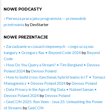
NOWE PODCASTY
-
Pierwsza praca jako programista — przewodnik
przetrwania
by
DevStarter
NOWE PREZENTACJE
-
Zarzadzanie w czasach niepewnych - czego uczą nas
kangury • Grzegorz Ras • Beyond Code 2024
by
Beyond
Code
-
How Do You Query a Stream? • Tim Berglund • Devoxx
Poland 2024
by
Devoxx Poland
-
How to build cross-functional, hybrid teams in IT • Tomasz
Manugiewicz • Devoxx Poland 2024
by
Devoxx Poland
-
Data Privacy in the Age of Big Data • Nabeel Saman •
Devoxx Poland 2024
by
Devoxx Poland
-
GeeCON 2025: Ron Veen - Java 25: Unleashing the Power
of Streams
by
GeeCON