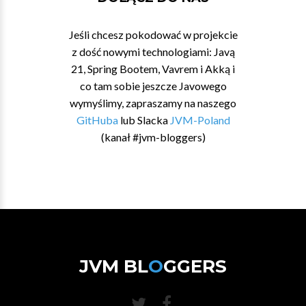
Jeśli chcesz pokodować w projekcie
z dość nowymi technologiami: Javą
21, Spring Bootem, Vavrem i Akką i
co tam sobie jeszcze Javowego
wymyślimy, zapraszamy na naszego
GitHuba
lub Slacka
JVM-Poland
(kanał #jvm-bloggers)
JVM BL
O
GGERS