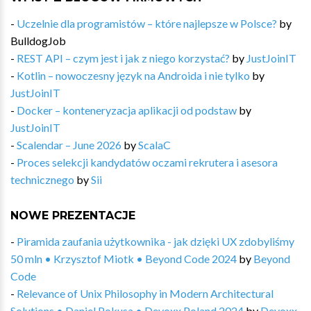
-
Uczelnie dla programistów – które najlepsze w Polsce?
by
BulldogJob
-
REST API – czym jest i jak z niego korzystać?
by
JustJoinIT
-
Kotlin – nowoczesny język na Androida i nie tylko
by
JustJoinIT
-
Docker – konteneryzacja aplikacji od podstaw
by
JustJoinIT
-
Scalendar – June 2026
by
ScalaC
-
Proces selekcji kandydatów oczami rekrutera i asesora
technicznego
by
Sii
NOWE PREZENTACJE
-
Piramida zaufania użytkownika - jak dzięki UX zdobyliśmy
50 mln • Krzysztof Miotk • Beyond Code 2024
by
Beyond
Code
-
Relevance of Unix Philosophy in Modern Architectural
Solutions • Daniel Pokusa • Devoxx Poland 2024
by
Devoxx