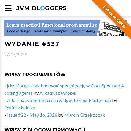
JVM BL
O
GGERS
WYDANIE #537
22/05/2026
WPISY PROGRAMISTÓW
-
{dev} forge – Jak budować specyfikację w OpenSpec pod AI
coding agents
by
Arkadiusz Wróbel
-
Add a native home screen widget to your Flutter app
by
Dariusz Łuksza
-
Issue #22 - May 16, 2026
by
Marcin Grzejszczak
WPISY Z BLOGÓW FIRMOWYCH