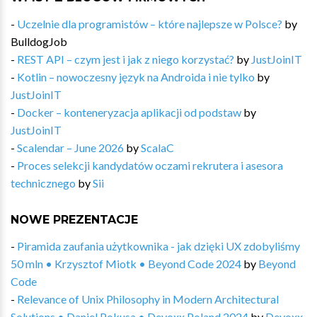
-
Uczelnie dla programistów – które najlepsze w Polsce?
by
BulldogJob
-
REST API – czym jest i jak z niego korzystać?
by
JustJoinIT
-
Kotlin – nowoczesny język na Androida i nie tylko
by
JustJoinIT
-
Docker – konteneryzacja aplikacji od podstaw
by
JustJoinIT
-
Scalendar – June 2026
by
ScalaC
-
Proces selekcji kandydatów oczami rekrutera i asesora
technicznego
by
Sii
NOWE PREZENTACJE
-
Piramida zaufania użytkownika - jak dzięki UX zdobyliśmy
50 mln • Krzysztof Miotk • Beyond Code 2024
by
Beyond
Code
-
Relevance of Unix Philosophy in Modern Architectural
Solutions • Daniel Pokusa • Devoxx Poland 2024
by
Devoxx