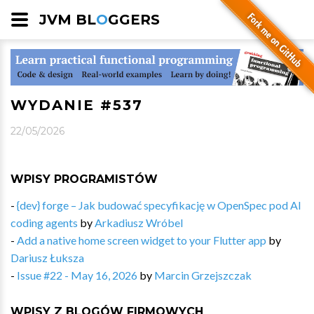
JVM BL
O
GGERS
WYDANIE #537
22/05/2026
WPISY PROGRAMISTÓW
-
{dev} forge – Jak budować specyfikację w OpenSpec pod AI
coding agents
by
Arkadiusz Wróbel
-
Add a native home screen widget to your Flutter app
by
Dariusz Łuksza
-
Issue #22 - May 16, 2026
by
Marcin Grzejszczak
WPISY Z BLOGÓW FIRMOWYCH