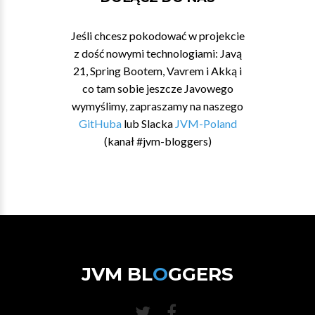
Jeśli chcesz pokodować w projekcie
z dość nowymi technologiami: Javą
21, Spring Bootem, Vavrem i Akką i
co tam sobie jeszcze Javowego
wymyślimy, zapraszamy na naszego
GitHuba
lub Slacka
JVM-Poland
(kanał #jvm-bloggers)
JVM BL
O
GGERS