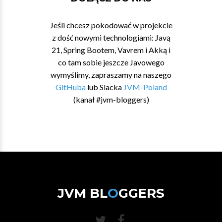
Jeśli chcesz pokodować w projekcie
z dość nowymi technologiami: Javą
21, Spring Bootem, Vavrem i Akką i
co tam sobie jeszcze Javowego
wymyślimy, zapraszamy na naszego
GitHuba
lub Slacka
JVM-Poland
(kanał #jvm-bloggers)
JVM BL
O
GGERS