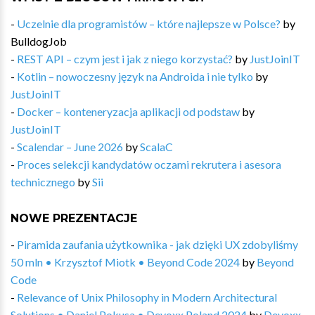
-
Uczelnie dla programistów – które najlepsze w Polsce?
by
BulldogJob
-
REST API – czym jest i jak z niego korzystać?
by
JustJoinIT
-
Kotlin – nowoczesny język na Androida i nie tylko
by
JustJoinIT
-
Docker – konteneryzacja aplikacji od podstaw
by
JustJoinIT
-
Scalendar – June 2026
by
ScalaC
-
Proces selekcji kandydatów oczami rekrutera i asesora
technicznego
by
Sii
NOWE PREZENTACJE
-
Piramida zaufania użytkownika - jak dzięki UX zdobyliśmy
50 mln • Krzysztof Miotk • Beyond Code 2024
by
Beyond
Code
-
Relevance of Unix Philosophy in Modern Architectural
Solutions • Daniel Pokusa • Devoxx Poland 2024
by
Devoxx