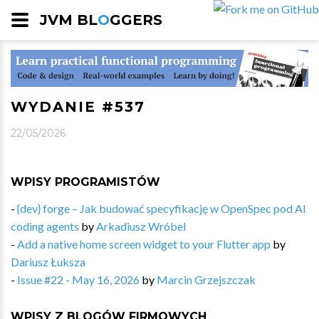
JVM BL
O
GGERS
WYDANIE #537
22/05/2026
WPISY PROGRAMISTÓW
-
{dev} forge – Jak budować specyfikację w OpenSpec pod AI
coding agents
by
Arkadiusz Wróbel
-
Add a native home screen widget to your Flutter app
by
Dariusz Łuksza
-
Issue #22 - May 16, 2026
by
Marcin Grzejszczak
WPISY Z BLOGÓW FIRMOWYCH