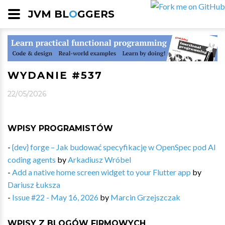
JVM BL
O
GGERS
WYDANIE #537
22/05/2026
WPISY PROGRAMISTÓW
-
{dev} forge – Jak budować specyfikację w OpenSpec pod AI
coding agents
by
Arkadiusz Wróbel
-
Add a native home screen widget to your Flutter app
by
Dariusz Łuksza
-
Issue #22 - May 16, 2026
by
Marcin Grzejszczak
WPISY Z BLOGÓW FIRMOWYCH