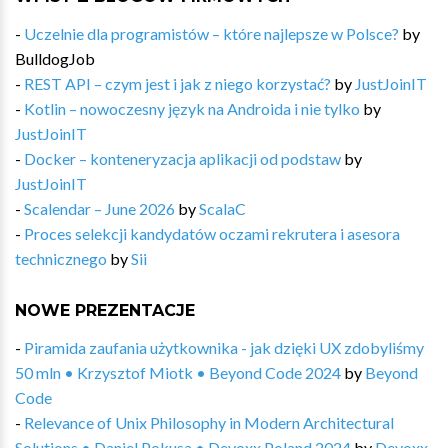
-
Uczelnie dla programistów – które najlepsze w Polsce?
by
BulldogJob
-
REST API – czym jest i jak z niego korzystać?
by
JustJoinIT
-
Kotlin – nowoczesny język na Androida i nie tylko
by
JustJoinIT
-
Docker – konteneryzacja aplikacji od podstaw
by
JustJoinIT
-
Scalendar – June 2026
by
ScalaC
-
Proces selekcji kandydatów oczami rekrutera i asesora
technicznego
by
Sii
NOWE PREZENTACJE
-
Piramida zaufania użytkownika - jak dzięki UX zdobyliśmy
50 mln • Krzysztof Miotk • Beyond Code 2024
by
Beyond
Code
-
Relevance of Unix Philosophy in Modern Architectural
Solutions • Daniel Pokusa • Devoxx Poland 2024
by
Devoxx