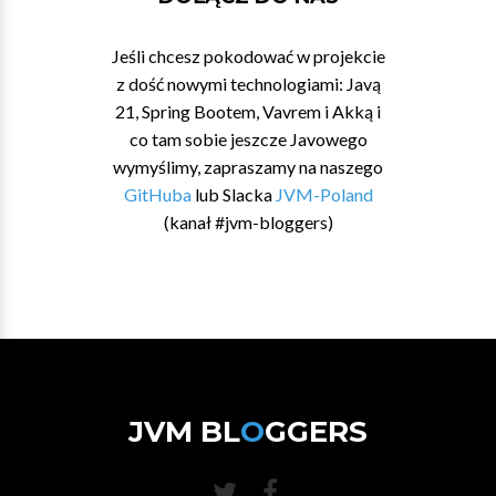
Jeśli chcesz pokodować w projekcie
z dość nowymi technologiami: Javą
21, Spring Bootem, Vavrem i Akką i
co tam sobie jeszcze Javowego
wymyślimy, zapraszamy na naszego
GitHuba
lub Slacka
JVM-Poland
(kanał #jvm-bloggers)
JVM BL
O
GGERS