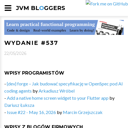
JVM BL
O
GGERS
WYDANIE #537
22/05/2026
WPISY PROGRAMISTÓW
-
{dev} forge – Jak budować specyfikację w OpenSpec pod AI
coding agents
by
Arkadiusz Wróbel
-
Add a native home screen widget to your Flutter app
by
Dariusz Łuksza
-
Issue #22 - May 16, 2026
by
Marcin Grzejszczak
WPISY Z BLOGÓW FIRMOWYCH