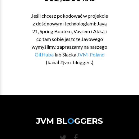
Jeśli chcesz pokodować w projekcie
z dość nowymi technologiami: Javą
21, Spring Bootem, Vavrem i Akką i
co tam sobie jeszcze Javowego
wymyślimy, zapraszamy na naszego
GitHuba
lub Slacka
JVM-Poland
(kanał #jvm-bloggers)
JVM BL
O
GGERS