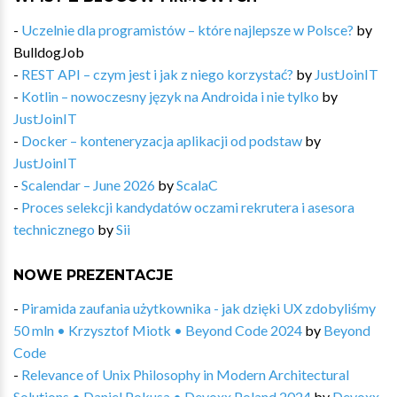
-
Uczelnie dla programistów – które najlepsze w Polsce?
by
BulldogJob
-
REST API – czym jest i jak z niego korzystać?
by
JustJoinIT
-
Kotlin – nowoczesny język na Androida i nie tylko
by
JustJoinIT
-
Docker – konteneryzacja aplikacji od podstaw
by
JustJoinIT
-
Scalendar – June 2026
by
ScalaC
-
Proces selekcji kandydatów oczami rekrutera i asesora
technicznego
by
Sii
NOWE PREZENTACJE
-
Piramida zaufania użytkownika - jak dzięki UX zdobyliśmy
50 mln • Krzysztof Miotk • Beyond Code 2024
by
Beyond
Code
-
Relevance of Unix Philosophy in Modern Architectural
Solutions • Daniel Pokusa • Devoxx Poland 2024
by
Devoxx