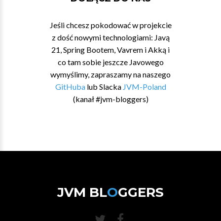
Jeśli chcesz pokodować w projekcie
z dość nowymi technologiami: Javą
21, Spring Bootem, Vavrem i Akką i
co tam sobie jeszcze Javowego
wymyślimy, zapraszamy na naszego
GitHuba
lub Slacka
JVM-Poland
(kanał #jvm-bloggers)
JVM BL
O
GGERS