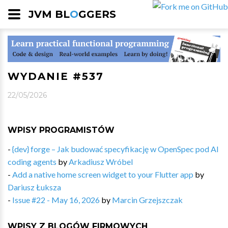
JVM BL
O
GGERS
WYDANIE #537
22/05/2026
WPISY PROGRAMISTÓW
-
{dev} forge – Jak budować specyfikację w OpenSpec pod AI
coding agents
by
Arkadiusz Wróbel
-
Add a native home screen widget to your Flutter app
by
Dariusz Łuksza
-
Issue #22 - May 16, 2026
by
Marcin Grzejszczak
WPISY Z BLOGÓW FIRMOWYCH