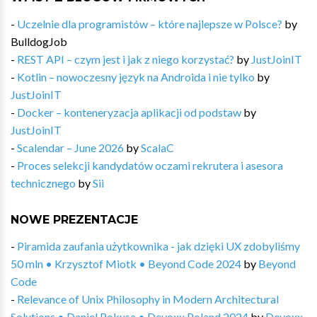
-
Uczelnie dla programistów – które najlepsze w Polsce?
by
BulldogJob
-
REST API – czym jest i jak z niego korzystać?
by
JustJoinIT
-
Kotlin – nowoczesny język na Androida i nie tylko
by
JustJoinIT
-
Docker – konteneryzacja aplikacji od podstaw
by
JustJoinIT
-
Scalendar – June 2026
by
ScalaC
-
Proces selekcji kandydatów oczami rekrutera i asesora
technicznego
by
Sii
NOWE PREZENTACJE
-
Piramida zaufania użytkownika - jak dzięki UX zdobyliśmy
50 mln • Krzysztof Miotk • Beyond Code 2024
by
Beyond
Code
-
Relevance of Unix Philosophy in Modern Architectural
Solutions • Daniel Pokusa • Devoxx Poland 2024
by
Devoxx