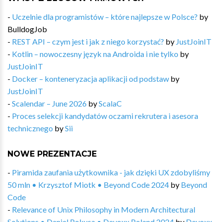
-
Uczelnie dla programistów – które najlepsze w Polsce?
by
BulldogJob
-
REST API – czym jest i jak z niego korzystać?
by
JustJoinIT
-
Kotlin – nowoczesny język na Androida i nie tylko
by
JustJoinIT
-
Docker – konteneryzacja aplikacji od podstaw
by
JustJoinIT
-
Scalendar – June 2026
by
ScalaC
-
Proces selekcji kandydatów oczami rekrutera i asesora
technicznego
by
Sii
NOWE PREZENTACJE
-
Piramida zaufania użytkownika - jak dzięki UX zdobyliśmy
50 mln • Krzysztof Miotk • Beyond Code 2024
by
Beyond
Code
-
Relevance of Unix Philosophy in Modern Architectural
Solutions • Daniel Pokusa • Devoxx Poland 2024
by
Devoxx