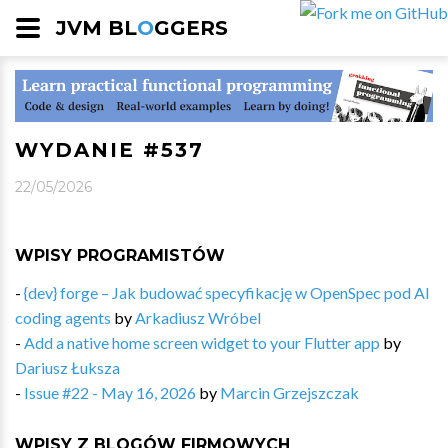
JVM BL
O
GGERS
WYDANIE #537
22/05/2026
WPISY PROGRAMISTÓW
-
{dev} forge – Jak budować specyfikację w OpenSpec pod AI
coding agents
by
Arkadiusz Wróbel
-
Add a native home screen widget to your Flutter app
by
Dariusz Łuksza
-
Issue #22 - May 16, 2026
by
Marcin Grzejszczak
WPISY Z BLOGÓW FIRMOWYCH