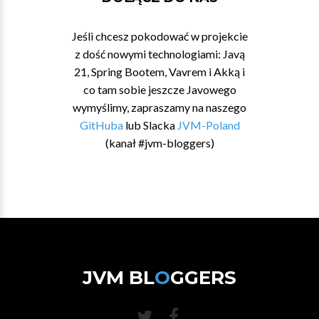
Jeśli chcesz pokodować w projekcie
z dość nowymi technologiami: Javą
21, Spring Bootem, Vavrem i Akką i
co tam sobie jeszcze Javowego
wymyślimy, zapraszamy na naszego
GitHuba
lub Slacka
JVM-Poland
(kanał #jvm-bloggers)
JVM BL
O
GGERS