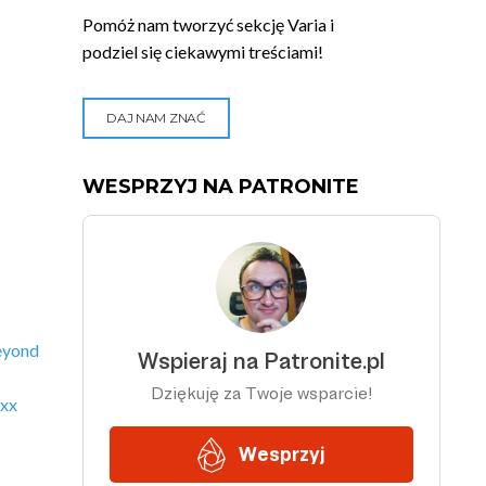
Pomóż nam tworzyć sekcję Varia i
podziel się ciekawymi treściami!
DAJ NAM ZNAĆ
WESPRZYJ NA PATRONITE
eyond
xx