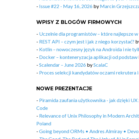
-
Issue #22 - May 16, 2026
by
Marcin Grzejszcz
WPISY Z BLOGÓW FIRMOWYCH
-
Uczelnie dla programistów – które najlepsze w
-
REST API – czym jest i jak z niego korzystać?
b
-
Kotlin – nowoczesny język na Androida i nie ty
-
Docker – konteneryzacja aplikacji od podstaw
-
Scalendar – June 2026
by
ScalaC
-
Proces selekcji kandydatów oczami rekrutera i
NOWE PREZENTACJE
-
Piramida zaufania użytkownika - jak dzięki U
Code
-
Relevance of Unix Philosophy in Modern Archi
Poland
-
Going beyond ORMs • Andres Almiray • Devo
-
The Good, The Bad and The Ugly of AI in Secu