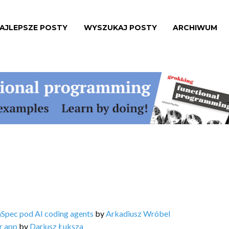
AJLEPSZE POSTY
WYSZUKAJ POSTY
ARCHIWUM
nSpec pod AI coding agents
by
Arkadiusz Wróbel
r app
by
Dariusz Łuksza