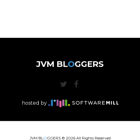
JVM BL
O
GGERS
hosted by
JVM BL
O
GGERS ©
2026
All Rights Reserved