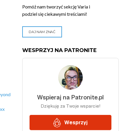
Pomóż nam tworzyć sekcję Varia i
podziel się ciekawymi treściami!
DAJ NAM ZNAĆ
WESPRZYJ NA PATRONITE
eyond
xx