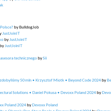
ak
 Polsce?
by
BulldogJob
y
JustJoinIT
lko
by
JustJoinIT
by
JustJoinIT
 asesora technicznego
by
Sii
X zdobyliśmy 50 mln • Krzysztof Miotk • Beyond Code 2024
by
B
tectural Solutions • Daniel Pokusa • Devoxx Poland 2024
by
Devo
xx Poland 2024
by
Devoxx Poland
rity • Olympiu Pop, Steve Poole • Devoxx Poland 2024
by
Devoxx