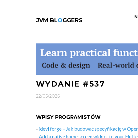
N
JVM BL
O
GGERS
WYDANIE #537
22/05/2026
WPISY PROGRAMISTÓW
-
{dev} forge – Jak budować specyfikację w Ope
-
Add a native home screen widget to your Flutte