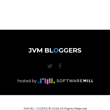
JVM BL
O
GGERS
hosted by
JVM BL
O
GGERS ©
2026
All Rights Reserved