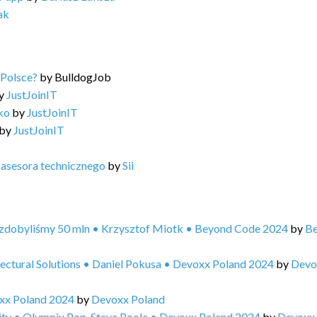
ak
 Polsce?
by
BulldogJob
y
JustJoinIT
lko
by
JustJoinIT
by
JustJoinIT
 asesora technicznego
by
Sii
X zdobyliśmy 50 mln • Krzysztof Miotk • Beyond Code 2024
by
B
tectural Solutions • Daniel Pokusa • Devoxx Poland 2024
by
Devo
xx Poland 2024
by
Devoxx Poland
rity • Olympiu Pop, Steve Poole • Devoxx Poland 2024
by
Devoxx