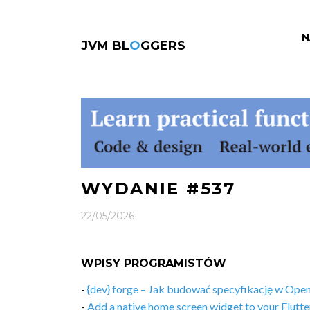
N
JVM BL
O
GGERS
WYDANIE #537
22/05/2026
WPISY PROGRAMISTÓW
-
{dev} forge – Jak budować specyfikację w Ope
-
Add a native home screen widget to your Flutte