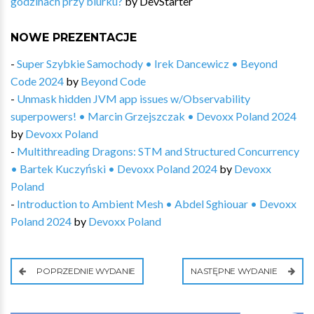
godzinach przy biurku?
by
DevStarter
NOWE PREZENTACJE
-
Super Szybkie Samochody • Irek Dancewicz • Beyond
Code 2024
by
Beyond Code
-
Unmask hidden JVM app issues w/Observability
superpowers! • Marcin Grzejszczak • Devoxx Poland 2024
by
Devoxx Poland
-
Multithreading Dragons: STM and Structured Concurrency
• Bartek Kuczyński • Devoxx Poland 2024
by
Devoxx
Poland
-
Introduction to Ambient Mesh • Abdel Sghiouar • Devoxx
Poland 2024
by
Devoxx Poland
POPRZEDNIE WYDANIE
NASTĘPNE WYDANIE