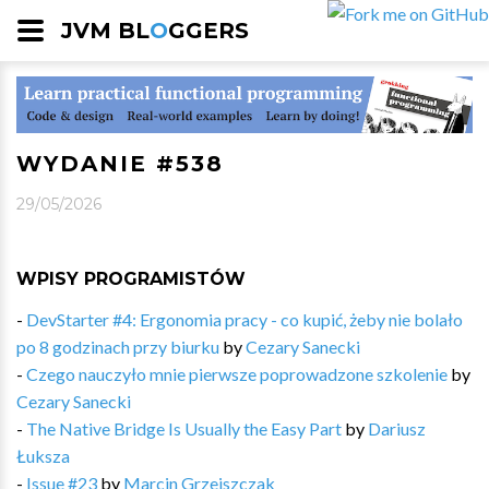
JVM BL
O
GGERS
WYDANIE #538
29/05/2026
WPISY PROGRAMISTÓW
-
DevStarter #4: Ergonomia pracy - co kupić, żeby nie bolało
po 8 godzinach przy biurku
by
Cezary Sanecki
-
Czego nauczyło mnie pierwsze poprowadzone szkolenie
by
Cezary Sanecki
-
The Native Bridge Is Usually the Easy Part
by
Dariusz
Łuksza
-
Issue #23
by
Marcin Grzejszczak