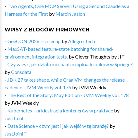
-
Two Agents, One MCP Server: Using a Second Claude as a
Harness for the First
by
Marcin Jasion
WPISY Z BLOGÓW FIRMOWYCH
-
GeeCON 2026 — a recap
by
Allegro Tech
-
MaxSAT-based feature-state batching for shared-
environment integration tests.
by
Clever Thoughts by JIT
-
Czy wiesz, jak działa mechanizm uploadu plików w Springu?
by
Consdata
-
JDK 27 takes shape, while GraalVM changes the release
cadence - JVM Weekly vol. 176
by
JVM Weekly
-
The Rest of the Story: May Edition - JVM Weekly vol. 178
by
JVM Weekly
-
Kubernetes – orkiestracja kontenerów w praktyce
by
JustJoinIT
-
Data Science – czym jest i jak wejść w tę branżę?
by
JustJoinIT