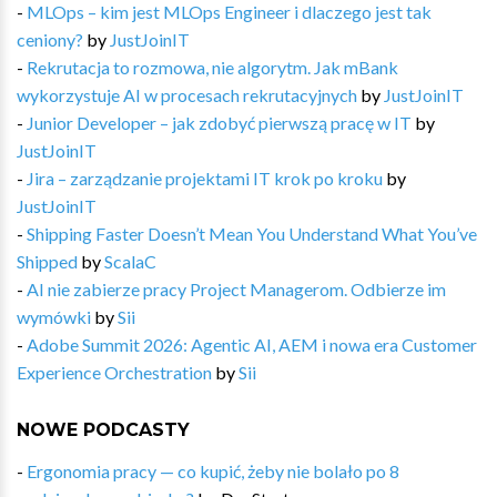
-
MLOps – kim jest MLOps Engineer i dlaczego jest tak
ceniony?
by
JustJoinIT
-
Rekrutacja to rozmowa, nie algorytm. Jak mBank
wykorzystuje AI w procesach rekrutacyjnych
by
JustJoinIT
-
Junior Developer – jak zdobyć pierwszą pracę w IT
by
JustJoinIT
-
Jira – zarządzanie projektami IT krok po kroku
by
JustJoinIT
-
Shipping Faster Doesn’t Mean You Understand What You’ve
Shipped
by
ScalaC
-
AI nie zabierze pracy Project Managerom. Odbierze im
wymówki
by
Sii
-
Adobe Summit 2026: Agentic AI, AEM i nowa era Customer
Experience Orchestration
by
Sii
NOWE PODCASTY
-
Ergonomia pracy — co kupić, żeby nie bolało po 8