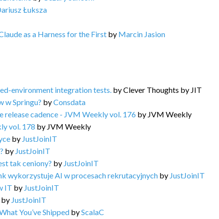
ariusz Łuksza
aude as a Harness for the First
by
Marcin Jasion
d-environment integration tests.
by
Clever Thoughts by JIT
w w Springu?
by
Consdata
e release cadence - JVM Weekly vol. 176
by
JVM Weekly
ly vol. 178
by
JVM Weekly
yce
by
JustJoinIT
ę?
by
JustJoinIT
st tak ceniony?
by
JustJoinIT
nk wykorzystuje AI w procesach rekrutacyjnych
by
JustJoinIT
w IT
by
JustJoinIT
by
JustJoinIT
 What You’ve Shipped
by
ScalaC