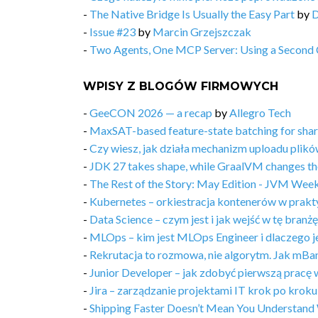
-
The Native Bridge Is Usually the Easy Part
by
D
-
Issue #23
by
Marcin Grzejszczak
-
Two Agents, One MCP Server: Using a Second Cl
WPISY Z BLOGÓW FIRMOWYCH
-
GeeCON 2026 — a recap
by
Allegro Tech
-
MaxSAT-based feature-state batching for share
-
Czy wiesz, jak działa mechanizm uploadu plikó
-
JDK 27 takes shape, while GraalVM changes th
-
The Rest of the Story: May Edition - JVM Week
-
Kubernetes – orkiestracja kontenerów w prakt
-
Data Science – czym jest i jak wejść w tę branż
-
MLOps – kim jest MLOps Engineer i dlaczego je
-
Rekrutacja to rozmowa, nie algorytm. Jak mBa
-
Junior Developer – jak zdobyć pierwszą pracę 
-
Jira – zarządzanie projektami IT krok po kroku
-
Shipping Faster Doesn’t Mean You Understand