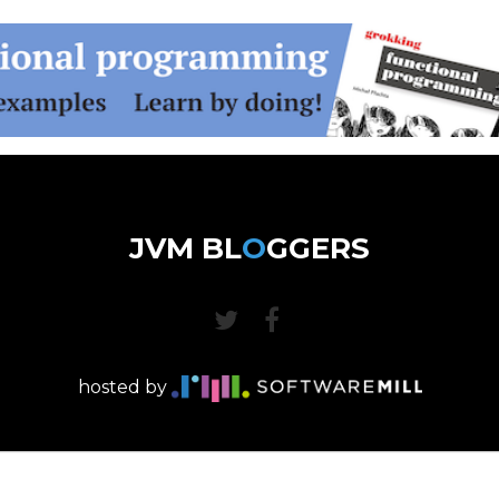
JVM BL
O
GGERS
hosted by