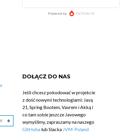
DOŁĄCZ DO NAS
x
Jeśli chcesz pokodować w projekcie
z dość nowymi technologiami: Javą
21, Spring Bootem, Vavrem i Akką i
co tam sobie jeszcze Javowego
IE
wymyślimy, zapraszamy na naszego
GitHuba
lub Slacka
JVM-Poland