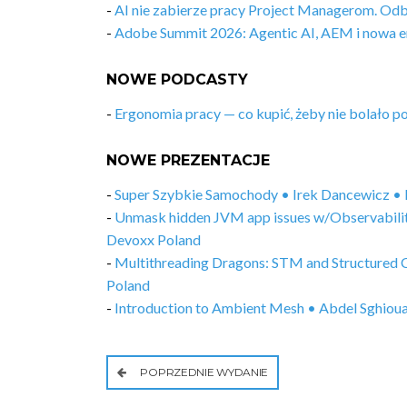
-
AI nie zabierze pracy Project Managerom. Od
-
Adobe Summit 2026: Agentic AI, AEM i nowa e
NOWE PODCASTY
-
Ergonomia pracy — co kupić, żeby nie bolało p
NOWE PREZENTACJE
-
Super Szybkie Samochody • Irek Dancewicz •
-
Unmask hidden JVM app issues w/Observabili
Devoxx Poland
-
Multithreading Dragons: STM and Structured 
Poland
-
Introduction to Ambient Mesh • Abdel Sghiou
POPRZEDNIE WYDANIE