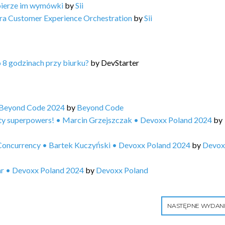
bierze im wymówki
by
Sii
ra Customer Experience Orchestration
by
Sii
o 8 godzinach przy biurku?
by
DevStarter
 Beyond Code 2024
by
Beyond Code
ty superpowers! • Marcin Grzejszczak • Devoxx Poland 2024
by
Concurrency • Bartek Kuczyński • Devoxx Poland 2024
by
Devox
ar • Devoxx Poland 2024
by
Devoxx Poland
NASTĘPNE WYDAN