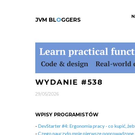
N
JVM BL
O
GGERS
WYDANIE #538
29/05/2026
WPISY PROGRAMISTÓW
-
DevStarter #4: Ergonomia pracy - co kupić, żeb
-
Czego nauczyło mnie pierwsze poprowadzone 