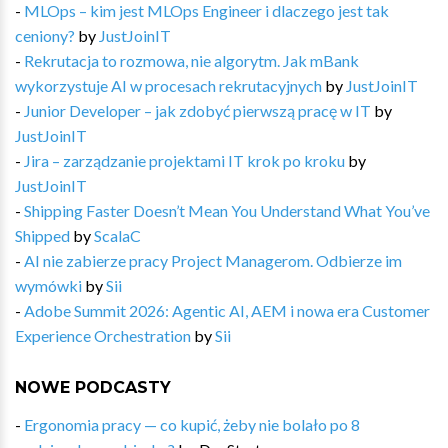
-
MLOps – kim jest MLOps Engineer i dlaczego jest tak
ceniony?
by
JustJoinIT
-
Rekrutacja to rozmowa, nie algorytm. Jak mBank
wykorzystuje AI w procesach rekrutacyjnych
by
JustJoinIT
-
Junior Developer – jak zdobyć pierwszą pracę w IT
by
JustJoinIT
-
Jira – zarządzanie projektami IT krok po kroku
by
JustJoinIT
-
Shipping Faster Doesn’t Mean You Understand What You’ve
Shipped
by
ScalaC
-
AI nie zabierze pracy Project Managerom. Odbierze im
wymówki
by
Sii
-
Adobe Summit 2026: Agentic AI, AEM i nowa era Customer
Experience Orchestration
by
Sii
NOWE PODCASTY
-
Ergonomia pracy — co kupić, żeby nie bolało po 8