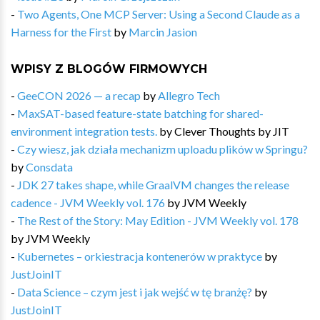
-
Two Agents, One MCP Server: Using a Second Claude as a
Harness for the First
by
Marcin Jasion
WPISY Z BLOGÓW FIRMOWYCH
-
GeeCON 2026 — a recap
by
Allegro Tech
-
MaxSAT-based feature-state batching for shared-
environment integration tests.
by
Clever Thoughts by JIT
-
Czy wiesz, jak działa mechanizm uploadu plików w Springu?
by
Consdata
-
JDK 27 takes shape, while GraalVM changes the release
cadence - JVM Weekly vol. 176
by
JVM Weekly
-
The Rest of the Story: May Edition - JVM Weekly vol. 178
by
JVM Weekly
-
Kubernetes – orkiestracja kontenerów w praktyce
by
JustJoinIT
-
Data Science – czym jest i jak wejść w tę branżę?
by
JustJoinIT