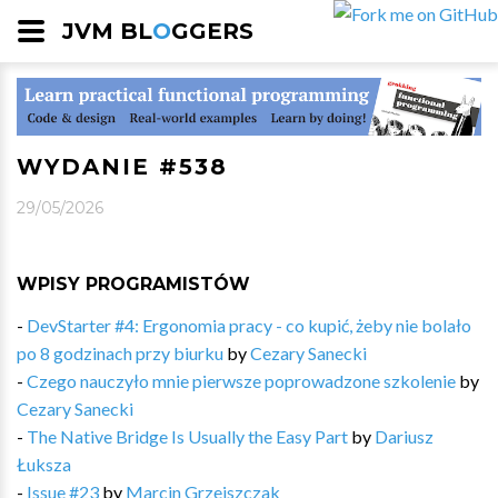
JVM BL
O
GGERS
WYDANIE #538
29/05/2026
WPISY PROGRAMISTÓW
-
DevStarter #4: Ergonomia pracy - co kupić, żeby nie bolało
po 8 godzinach przy biurku
by
Cezary Sanecki
-
Czego nauczyło mnie pierwsze poprowadzone szkolenie
by
Cezary Sanecki
-
The Native Bridge Is Usually the Easy Part
by
Dariusz
Łuksza
-
Issue #23
by
Marcin Grzejszczak