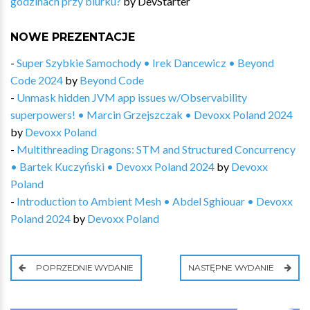
godzinach przy biurku?
by
DevStarter
NOWE PREZENTACJE
-
Super Szybkie Samochody • Irek Dancewicz • Beyond
Code 2024
by
Beyond Code
-
Unmask hidden JVM app issues w/Observability
superpowers! • Marcin Grzejszczak • Devoxx Poland 2024
by
Devoxx Poland
-
Multithreading Dragons: STM and Structured Concurrency
• Bartek Kuczyński • Devoxx Poland 2024
by
Devoxx
Poland
-
Introduction to Ambient Mesh • Abdel Sghiouar • Devoxx
Poland 2024
by
Devoxx Poland
POPRZEDNIE WYDANIE
NASTĘPNE WYDANIE